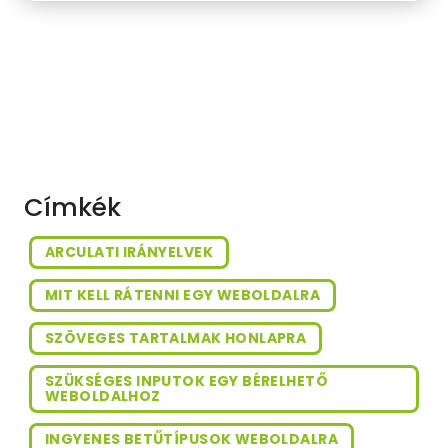
Ha jól csináljuk, akkor nem csak a
leggyorsabb; de általában a legolcsóbb
formája is ez. Nem véletlen, hogy mára
szinte mindenki szeretne valamilyen
módon részesülni az...
Címkék
ARCULATI IRÁNYELVEK
MIT KELL RÁTENNI EGY WEBOLDALRA
SZÖVEGES TARTALMAK HONLAPRA
SZÜKSÉGES INPUTOK EGY BÉRELHETŐ
WEBOLDALHOZ
INGYENES BETŰTÍPUSOK WEBOLDALRA