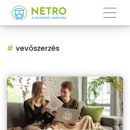
Toggle
#
vevőszerzés