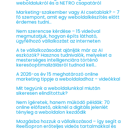
weboldalukról és a NETRO csapatáról
Marketing-szakember vagy AI csetablak? – 7
fő szempont, amit egy weboldalkészítés előtt
érdemes tudni…
Nem szerencse kérdése – 15 videóval
megmutatjuk, hogyan építs látható,
ügyfélhozó vállalkozást az interneten
A te vállalkozásodat ajánlják már az AI
eszközök? Hasznos tudnivalók, melyeket a
mesterséges intelligenciára történő
keresőoptimalizálásról tudnod kell…
A 2026-os év 15 meghatározó online
marketing tippje a weboldaladhoz – videókkal
Mit tegyünk a weboldalunkkal miután
sikeresen elindítottuk?
Nem ígéretek, hanem működő példák: 70
online előfizető, akiknél a digitális jelenlét
tényleg a weboldalon kezdődik
Mozgásba hozzuk a vállalkozásod – így segít a
ReelSopron erőteljes videós tartalmakkal és