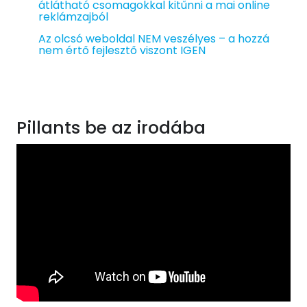
átlátható csomagokkal kitűnni a mai online
reklámzajból
Az olcsó weboldal NEM veszélyes – a hozzá
nem értő fejlesztő viszont IGEN
Pillants be az irodába