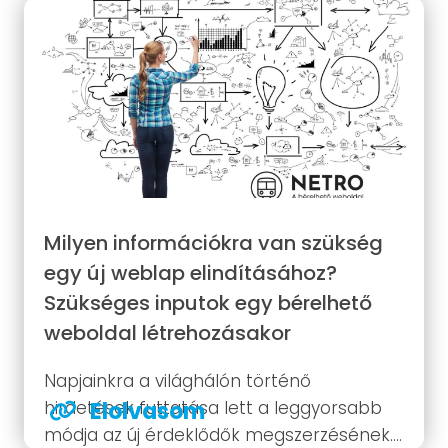
különbségek lehetnek. A befektetés
mértéke azonban nem minden esetben
arányos...
Milyen információkra van szükség
egy új weblap elindításához?
Szükséges inputok egy bérelhető
weboldal létrehozásakor
Napjainkra a világhálón történő
hirdetések futtatása lett a leggyorsabb
Elolvasom
módja az új érdeklődők megszerzésének.