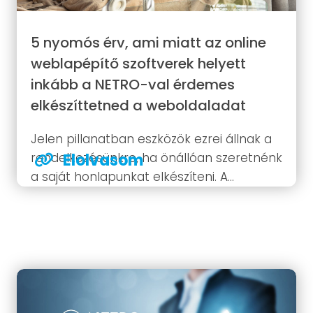
5 nyomós érv, ami miatt az online
weblapépítő szoftverek helyett
inkább a NETRO-val érdemes
elkészíttetned a weboldaladat
Jelen pillanatban eszközök ezrei állnak a
rendelkezésünkre, ha önállóan szeretnénk
Elolvasom
a saját honlapunkat elkészíteni. A
végeredményt jobbára nem a használni
kívánt szerszám, hanem az adott
szakember felkészültsége szokta
meghatározni. Ezért van az, hogy
tapasztalat hiányában, a legfejlettebb
szerszámokkal is "kontármunka"...