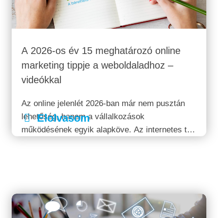
A 2026-os év 15 meghatározó online
marketing tippje a weboldaladhoz –
videókkal
Az online jelenlét 2026-ban már nem pusztán
lehetőség, hanem a vállalkozások
Elolvasom
működésének egyik alapköve. Az internetes tér
folyamatosan változik: új technológiák jelennek
meg, a felhasználói szokások átalakulnak, és
egyre erősebb a verseny a figyelemért. Egy
korszerű weboldal ma már nem...