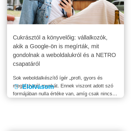
Cukrásztól a könyvelőig: vállalkozók,
akik a Google-ön is megírták, mit
gondolnak a weboldalukról és a NETRO
csapatáról
Sok weboldalkészítő ígér „profi, gyors és
megbízható” munkát. Ennek viszont adott szó
Elolvasom
formájában nulla értéke van, amíg csak nincs
mögötte valódi bizonyíték. Ezért ahelyett, hogy
újra elmondanánk, milyen jó a NETRO
rendszere, inkább megmutatjuk, mit írtak rólunk
azok az ügyfelek,...