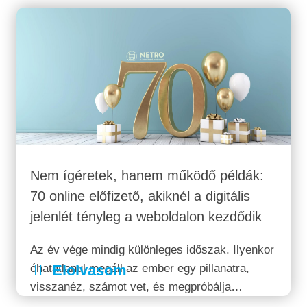
Nem ígéretek, hanem működő példák:
70 online előfizető, akiknél a digitális
jelenlét tényleg a weboldalon kezdődik
Az év vége mindig különleges időszak. Ilyenkor
óhatatlanul megáll az ember egy pillanatra,
Elolvasom
visszanéz, számot vet, és megpróbálja
őszintén feltenni magának a kérdést: van-e