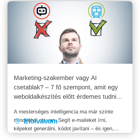
Marketing-szakember vagy AI
csetablak? – 7 fő szempont, amit egy
weboldalkészítés előtt érdemes tudni…
A mesterséges intelligencia ma már szinte
mindenhol ott van. Segít e-maileket írni,
Elolvasom
képeket generálni, kódot javítani – és igen,
weboldalakat is tud „fejleszteni”. Néhány