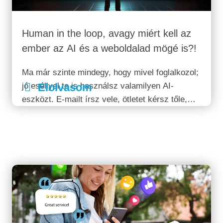
Human in the loop, avagy miért kell az
ember az AI és a weboldalad mögé is?!
Ma már szinte mindegy, hogy mivel foglalkozol;
jó eséllyel te is használsz valamilyen AI-
Elolvasom
eszközt. E-mailt írsz vele, ötletet kérsz tőle,
képet generálsz vagy épp egy szerződést
nézetsz át. De tegyük fel a kérdést őszintén:
tudod-e, hogyan működik valójában az
eszköz,...