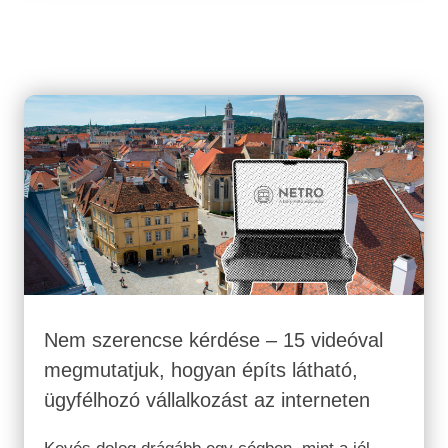
prompttal, percek alatt. Teljesen ingyen vagy
épp csak pár ezer forintért. Akkor miért ne
ezzel indítsa...
Nem szerencse kérdése – 15 videóval
megmutatjuk, hogyan építs látható,
ügyfélhozó vállalkozást az interneten