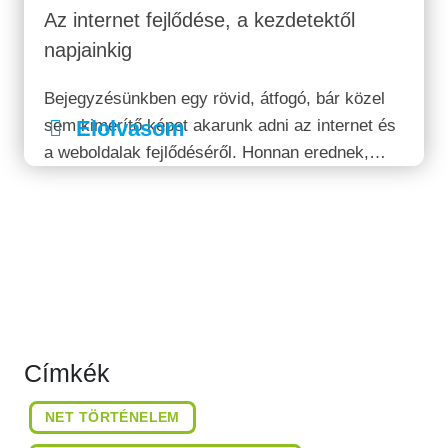
Az internet fejlődése, a kezdetektől
napjainkig
Bejegyzésünkben egy rövid, átfogó, bár közel
sem kimerítő képet akarunk adni az internet és
Elolvasom
a weboldalak fejlődéséről. Honnan erednek,
hogy befolyásolták a vállalkozások működését,
és milyen változások mentek végbe az internet
kezdeti napjai és modern korunk között?
Címkék
NET TÖRTÉNELEM