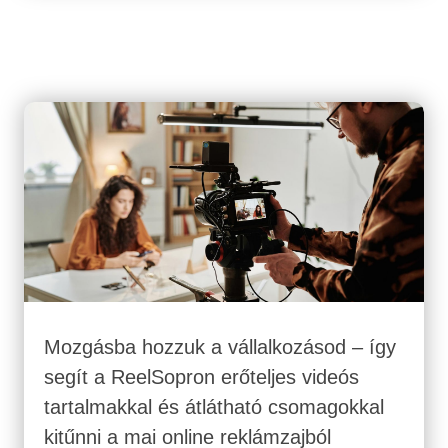
értelme annak, amit nap mint nap csinál? A
NETRO esetében 2025 végére érkeztünk el
oda, hogy...
Mozgásba hozzuk a vállalkozásod – így
segít a ReelSopron erőteljes videós
tartalmakkal és átlátható csomagokkal
kitűnni a mai online reklámzajból