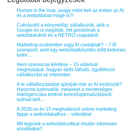
Human in the loop, avagy miért kell az ember az AI
és a weboldalad mögé is?!
Cukrásztól a könyvelőig: vállalkozók, akik a
Google-ön is megírták, mit gondolnak a
weboldalukról és a NETRO csapatáról
Marketing-szakember vagy AI csetablak? – 7 fő
szempont, amit egy weboldalkészítés előtt érdemes
tudni…
Nem szerencse kérdése – 15 videóval
megmutatjuk, hogyan építs látható, ügyfélhozó
vállalkozást az interneten
A te vállalkozásodat ajánlják már az AI eszközök?
Hasznos tudnivalók, melyeket a mesterséges
intelligenciára történő keresőoptimalizálásról
tudnod kell…
A 2026-os év 15 meghatározó online marketing
tippje a weboldaladhoz – videókkal
Mit tegyünk a weboldalunkkal miután sikeresen
elindítottuk?