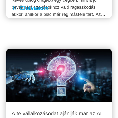
Kevés dolog drágább egy cégben, mint a jól
bevált régi szokásokhoz való ragaszkodás
Elolvasom
akkor, amikor a piac már rég másfele tart. Az
online jelenlét 2026 -ban már nem egy
opcionális kiegészítő – hanem a versenyképes
üzleti élet egyik alapfeltétele. Az...
A te vállalkozásodat ajánlják már az AI