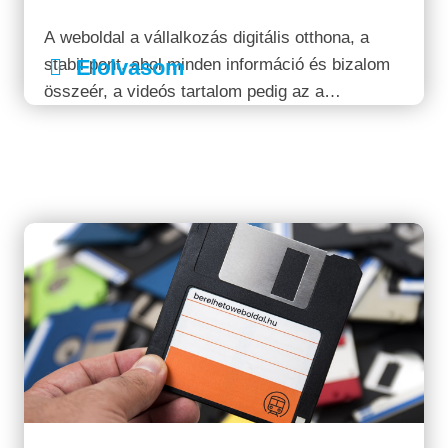
A weboldal a vállalkozás digitális otthona, a
stabil pont, ahol minden információ és bizalom
Elolvasom
összeér, a videós tartalom pedig az a
figyelemfelhívó kapu, amelyen keresztül a mai
rohanó felhasználó egyáltalán belép ebbe a
térbe.