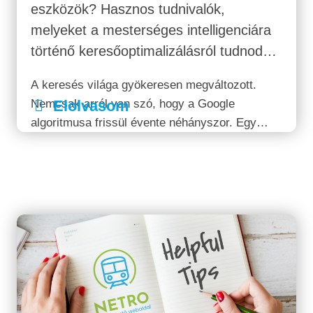
eszközök? Hasznos tudnivalók,
melyeket a mesterséges intelligenciára
történő keresőoptimalizálásról tudnod
kell…
A keresés világa gyökeresen megváltozott.
Nemcsak arról van szó, hogy a Google
Elolvasom
algoritmusa frissül évente néhányszor. Egy
teljesen új korszak köszöntött be: az AI-alapú
információkeresés kora. A ChatGPT, a Google
Gemini, a Perplexity, a Microsoft Copilot, a
Claude és a...