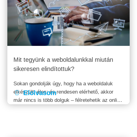
Mit tegyünk a weboldalunkkal miután
sikeresen elindítottuk?
Sokan gondolják úgy, hogy ha a weboldaluk
elkészült, éles; és rendesen elérhető, akkor
Elolvasom
már nincs is több dolguk – félretehetik az online
marketinget és az oldaluk majd futószalagon
hozza nekik az ügyfeleket. Ebben
természetesen van valamennyi igazság. Egy jó
weboldal...