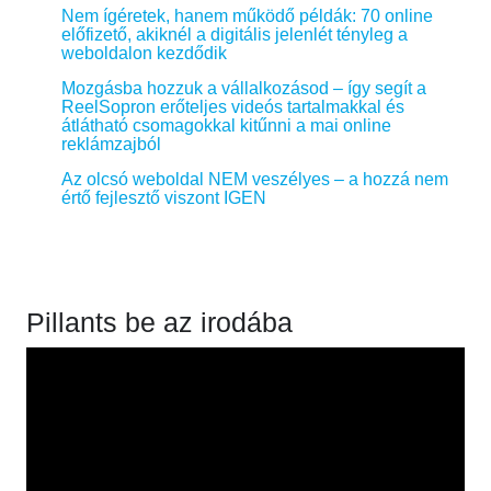
Nem ígéretek, hanem működő példák: 70 online
előfizető, akiknél a digitális jelenlét tényleg a
weboldalon kezdődik
Mozgásba hozzuk a vállalkozásod – így segít a
ReelSopron erőteljes videós tartalmakkal és
átlátható csomagokkal kitűnni a mai online
reklámzajból
Az olcsó weboldal NEM veszélyes – a hozzá nem
értő fejlesztő viszont IGEN
Pillants be az irodába