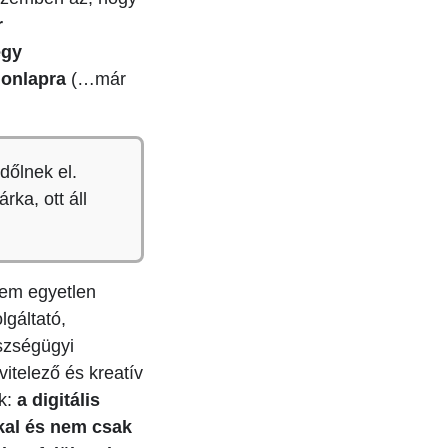
ONLINE
MARKET
r
OKTATÓ
egy
honlapra
(…már
PROFITÁ
MEGTÉR
REKLÁM
dőlnek el.
SZOLGÁ
rka, ott áll
KAPCSO
INFORM
TIPPEK,
m egyetlen
TRÜKKÖ
LINKAJ
lgáltató,
szségügyi
WORDP
vitelező és kreatív
SNIPPET
ük:
a digitális
SEGÉDA
kal és nem csak