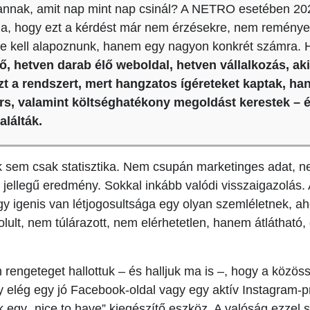
annak, amit nap mint nap csinál? A NETRO esetében 20
da, hogy ezt a kérdést már nem érzésekre, nem remény
kre kell alapoznunk, hanem egy nagyon konkrét számra.
tő, hetven darab élő weboldal, hetven vállalkozás, ak
ezt a rendszert, mert hangzatos ígéreteket kaptak, h
rs, valamint költséghatékony megoldást kerestek – 
alálták.
sem csak statisztika. Nem csupán marketinges adat, ne
 jellegű eredmény. Sokkal inkább valódi visszaigazolás.
 igenis van létjogosultsága egy olyan szemléletnek, ahol
lult, nem túlárazott, nem elérhetetlen, hanem átlátható, 
 rengeteget hallottuk – és halljuk ma is –, hogy a közös
 elég egy jó Facebook-oldal vagy egy aktív Instagram-pro
 egy „nice to have” kiegészítő eszköz. A valóság ezzel