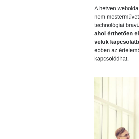
A hetven weboldal
nem mesterművet k
technológiai brav
ahol érthetően e
velük kapcsolatb
ebben az értelem
kapcsolódhat.