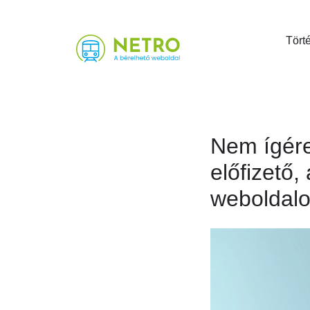
Tört
Nem ígére
előfizető, 
weboldalo