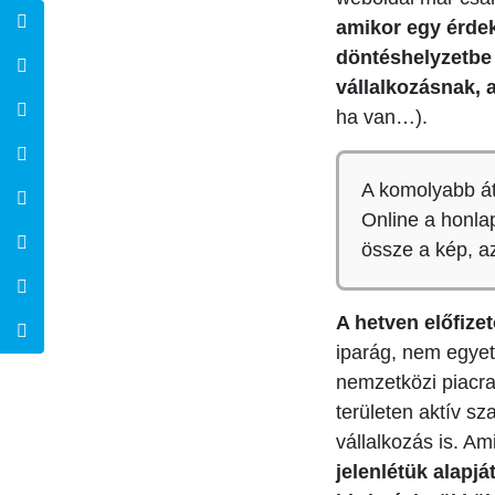
amikor egy érde
döntéshelyzetbe 
vállalkozásnak, 
ha van…).
A komolyabb át
Online a honlap
össze a kép, a
A hetven előfize
iparág, nem egyet
nemzetközi piacr
területen aktív sz
vállalkozás is. A
jelenlétük alap