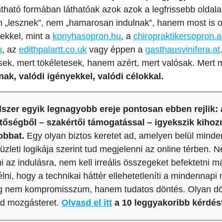
intható formában láthatóak azok azok a legfrissebb oldal
 „lesznek”, nem „hamarosan indulnak”, hanem most is o
ekkel, mint a
konyhasopron.hu
, a
chiropraktikersopron.a
u
, az
edithpalartt.co.uk
vagy éppen a
gasthausvinifera.at
ek, mert tökéletesek, hanem azért, mert valósak. Mert
nak, valódi igényekkel, valódi célokkal.
zer egyik legnagyobb ereje pontosan ebben rejlik: a
őségből – szakértői támogatással – igyekszik kihozn
obbat.
Egy olyan biztos keretet ad, amelyen belül minden
 üzleti logikája szerint tud megjelenni az online térben. N
 az indulásra, nem kell irreális összegeket befektetni má
félni, hogy a technikai háttér ellehetetleníti a mindennap
g nem kompromisszum, hanem tudatos döntés. Olyan dö
d mozgásteret.
Olvasd el itt
a 10 leggyakoribb kérdés