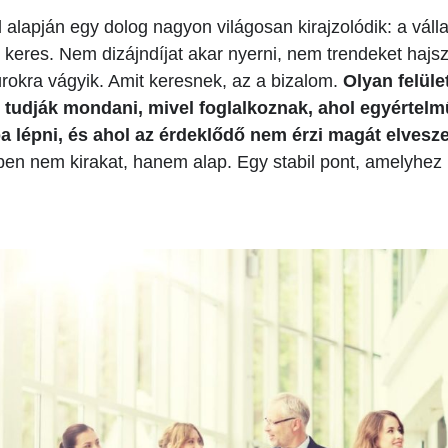
 alapján egy dolog nagyon világosan kirajzolódik: a vál
eres. Nem dizájndíjat akar nyerni, nem trendeket hajs
úrokra vágyik. Amit keresnek, az a bizalom.
Olyan felüle
l tudják mondani, mivel foglalkoznak, ahol egyértelm
a lépni, és ahol az érdeklődő nem érzi magát elvesz
ben nem kirakat, hanem alap. Egy stabil pont, amelyhe