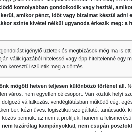
klődő komolyabban gondolkodik vagy hezitál, amiko
kerül, amikor pénzt, időt vagy bizalmat készül adni 
akkor szinte kivétel nélkül ugyanoda érkezik meg: a 
gondolást igénylő üzletek és megbízások még ma is ott 
ján válik igazából hitelessé vagy épp hiteltelenné egy má
zon keresztül születik meg a döntés.
tőnk mögött hetven teljesen különböző történet áll.
Ne
len város, nem egyetlen célcsoport. Van köztük helyi szo
a dolgozó vállalkozás, vendéglátásban működő cég, egé
akember, kézműves, logisztikai szolgáltató, tanácsadó, ki
mi közös bennük, az nem a profiljuk, hanem a felismerés
ját nem kizárólag kampányokkal, nem csupán posztok