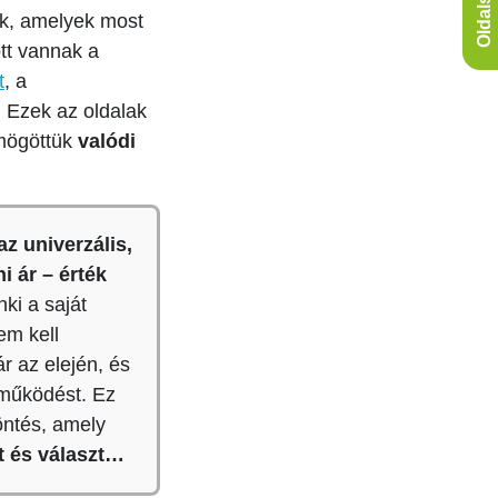
Oldalsáv
a
ak, amelyek most
g
y
tt vannak a
m
t
, a
i
é
. Ezek az oldalak
r
t
 mögöttük
valódi
k
e
l
l
a
z univerzális,
z
e
i ár – érték
m
ki a saját
b
e
em kell
r
r az elején, és
a
z
i működést. Ez
A
I
ntés, amely
é
t és választ…
s
a