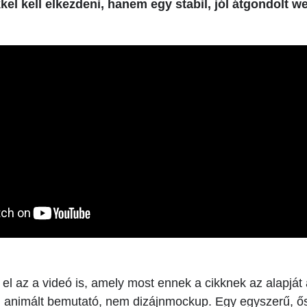
kel kell elkezdeni, hanem egy stabil, jól átgondolt we
 el az a videó is, amely most ennek a cikknek az alapját
m animált bemutató, nem dizájnmockup. Egy egyszerű, ő