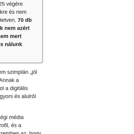
25 végére
WEBLAP
BÉRLÉS
ekre és nem
 Hetven.
70 db
ik nem azért
anem mert
és nálunk
Kategó
ABMG -
WEBFEJ
m szimplán „jól
PPC
 Annak a
KAMPÁN
 a digitális
gyors és alulról
BÉRELH
WEBOLD
ségi média
NETRO
fil, és a
 szemben az, hogy