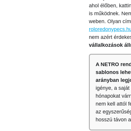
ahol élőben, katt
is működnek. Nem
weben. Olyan cím
roloredonypecs.h
nem azért érdekes
vállalkozások áll
A NETRO rends
sablonos lehet
arányban legj
igénye, a saját
hónapokat várni
nem kell attól 
az egyszerűsé
hosszú távon a