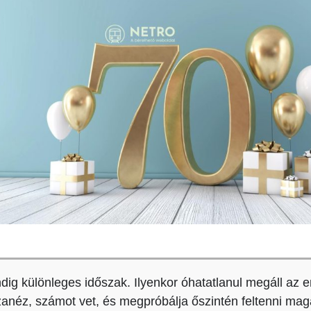
dig különleges időszak. Ilyenkor óhatatlanul megáll az 
szanéz, számot vet, és megpróbálja őszintén feltenni ma