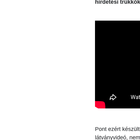
hirdetési trükkök
Pont ezért készült
látványvideó, ne