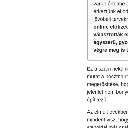
van-e értelme 
érkeztünk el o
jövőbeli terve
online előfize
választották 
egyszerű, gyo
végre meg is t
Ez a szám nekünk 
mutat a posztban”
megerősítése, hogy
jelenlét nem bonyo
építkező.
Az elmúlt években
mindent visz, hogy
weboldal már csak