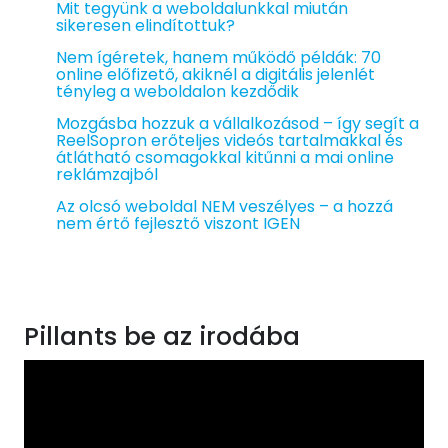
Mit tegyünk a weboldalunkkal miután
sikeresen elindítottuk?
Nem ígéretek, hanem működő példák: 70
online előfizető, akiknél a digitális jelenlét
tényleg a weboldalon kezdődik
Mozgásba hozzuk a vállalkozásod – így segít a
ReelSopron erőteljes videós tartalmakkal és
átlátható csomagokkal kitűnni a mai online
reklámzajból
Az olcsó weboldal NEM veszélyes – a hozzá
nem értő fejlesztő viszont IGEN
Pillants be az irodába