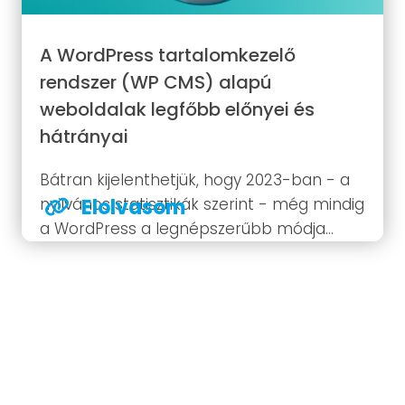
A WordPress tartalomkezelő
rendszer (WP CMS) alapú
weboldalak legfőbb előnyei és
hátrányai
Bátran kijelenthetjük, hogy 2023-ban - a
nyilvános statisztikák szerint - még mindig
Elolvasom
a WordPress a legnépszerűbb módja
egy-egy új weboldal elindításának. Az
interneten található weboldalak 43%-át
ugyanis WP motor hajtja meg. Ez a
rendszer egy ingyenes, nyílt forráskódú,
GPLv2 licenccel...