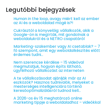
Legutóbbi bejegyzések
Human in the loop, avagy miért kell az ember
az AI és a weboldalad mögé is?!
Cukrásztól a könyvelőig: vállalkozók, akik a
Google-ön is megírták, mit gondolnak a
weboldalukról és a NETRO csapatáról
Marketing-szakember vagy AI csetablak? – 7
fő szempont, amit egy weboldalkészítés előtt
érdemes tudni…
Nem szerencse kérdése – 15 videóval
megmutatjuk, hogyan építs látható,
ügyfélhozó vállalkozást az interneten
A te vállalkozásodat ajánlják már az AI
eszközök? Hasznos tudnivalók, melyeket a
mesterséges intelligenciára történő
keresőoptimalizálásról tudnod kell…
A 2026-os év 15 meghatározó online
marketing tippje a weboldaladhoz – videókkal