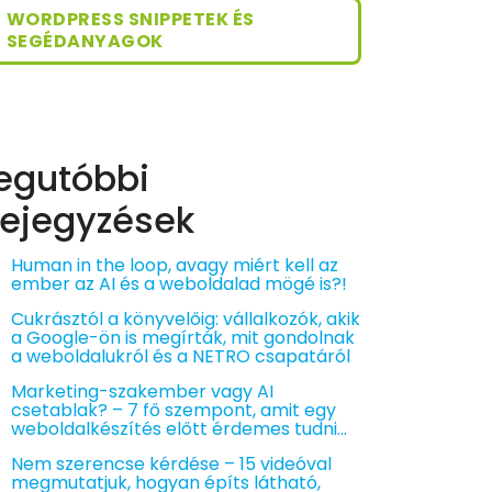
WORDPRESS SNIPPETEK ÉS
SEGÉDANYAGOK
egutóbbi
ejegyzések
Human in the loop, avagy miért kell az
ember az AI és a weboldalad mögé is?!
Cukrásztól a könyvelőig: vállalkozók, akik
a Google-ön is megírták, mit gondolnak
a weboldalukról és a NETRO csapatáról
Marketing-szakember vagy AI
csetablak? – 7 fő szempont, amit egy
weboldalkészítés előtt érdemes tudni…
Nem szerencse kérdése – 15 videóval
megmutatjuk, hogyan építs látható,