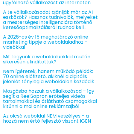
ügyfélhozó vállalkozást az interneten
A te vállalkozásodat ajánlják már az AI
eszközök? Hasznos tudnivalók, melyeket
a mesterséges intelligenciára történő
keresőoptimalizálásról tudnod kell…
A 2026-os év 15 meghatározó online
marketing tippje a weboldaladhoz –
videókkal
Mit tegyünk a weboldalunkkal miután
sikeresen elindítottuk?
Nem ígéretek, hanem működő példák:
70 online előfizető, akiknél a digitális
jelenlét tényleg a weboldalon kezdődik
Mozgásba hozzuk a vállalkozásod – így
segít a ReelSopron erőteljes videós
tartalmakkal és átlátható csomagokkal
kitűnni a mai online reklámzajból
Az olcsó weboldal NEM veszélyes – a
hozzá nem értő fejlesztő viszont IGEN