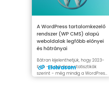
A WordPress tartalomkezelő
rendszer (WP CMS) alapú
weboldalak legfőbb előnyei
és hátrányai
Bátran kijelenthetjük, hogy 2023-
ban - a nyilvános statisztikák
Elolvasom
szerint - még mindig a WordPress
a legnépszerűbb módja egy-egy
új weboldal elindításának. Az
interneten található weboldalak
43%-át ugyanis WP motor hajtja
meg. Ez a rendszer egy ingyenes,