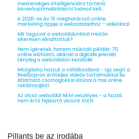
mesterséges intelligenciára történő
keresőoptimalizálásról tudnod kell…
A 2026-os év 15 meghatározó online
marketing tippje a weboldaladhoz – videókkal
Mit tegyünk a weboldalunkkal miután
sikeresen elindítottuk?
Nem ígéretek, hanem működő példák: 70
online előfizető, akiknél a digitális jelenlét
tényleg a weboldalon kezdődik
Mozgásba hozzuk a vállalkozásod – így segít a
ReelSopron erőteljes videós tartalmakkal és
átlátható csomagokkal kitűnni a mai online
reklámzajból
Az olcsó weboldal NEM veszélyes – a hozzá
nem értő fejlesztő viszont IGEN
Pillants be az irodába