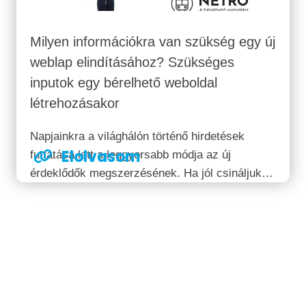
Milyen információkra van szükség egy új
weblap elindításához? Szükséges
inputok egy bérelhető weboldal
létrehozásakor
Napjainkra a világhálón történő hirdetések
Elolvasom
futtatása lett a leggyorsabb módja az új
érdeklődők megszerzésének. Ha jól csináljuk,
akkor nem csak a leggyorsabb; de általában a
legolcsóbb formája is ez. Nem véletlen, hogy
mára szinte mindenki szeretne valamilyen
módon részesülni az...