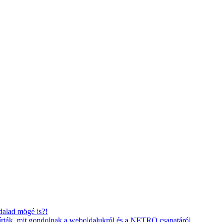
dalad mögé is?!
gírták, mit gondolnak a weboldalukról és a NETRO csapatáról