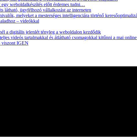
 egy weboldalkészítés előtt érdemes tudni…
 látható, ügyfélhozó vállalkozást az interneten
ivalók, melyeket a mesterséges intelligenciára történő keresőoptimaliz
daladhoz – videókkal
l a digitális jelenlét tényleg a weboldalon kezdődik
ljes videós tartalmakkal és átlátható csomagokkal kitűnni a mai onlin
ő viszont IGEN