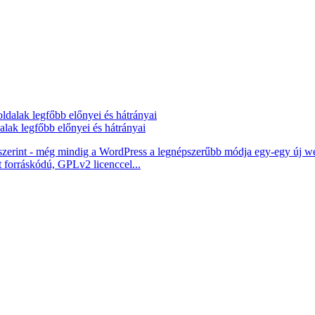
ak legfőbb előnyei és hátrányai
k szerint - még mindig a WordPress a legnépszerűbb módja egy-egy új we
 forráskódú, GPLv2 licenccel...