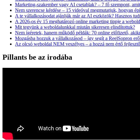
Marketing-szakember vagy AI csetablak? – 7 fő szempont, amit
Nem szerencse kérdése – 15 videóval megmutatjuk, hogyan építs
A te vállalkozásodat ajánlják már az AI eszközök? Hasznos tudn
A 2026-os év 15 meghatározó online marketing tippje a webol
Mit tegyünk a weboldalunkkal miután sikeresen elindítottuk?
Nem ígéretek, hanem működő példák: 70 online előfizető, akikné
Mozgásba hozzuk a vállalkozásod – így segít a ReelSopron erőte
Az olcsó weboldal NEM veszélyes – a hozzá nem értő fejleszt
Pillants be az irodába