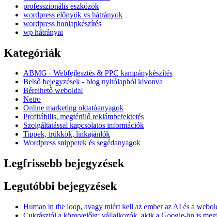
professzionális eszközök
wordpress előnyök vs hátrányok
wordpress honlapkészítés
wp hátrányai
Kategóriák
ABMG - Webfejlesztés & PPC kampánykészítés
Belső bejegyzések - blog nyitólapból kivonva
Bérelhető weboldal
Netro
Online marketing oktatóanyagok
Profitábilis, megtérülő reklámbefektetés
Szolgáltatással kapcsolatos információk
Tippek, trükkök, linkajánlók
Wordpress snippetek és segédanyagok
Legfrissebb bejegyzések
Legutóbbi bejegyzések
Human in the loop, avagy miért kell az ember az AI és a webol
Cukrásztól a könyvelőig: vállalkozók, akik a Google-ön is me