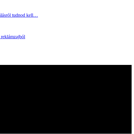
álásról tudnod kell…
e reklámzajból