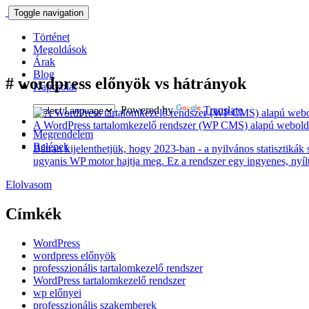
Toggle navigation
Történet
Megoldások
Árak
Blog
#
wordpress előnyök vs hátrányok
Kapcsolat
Powered by
Translate
A WordPress tartalomkezelő rendszer (WP CMS) alapú weboldal
Megrendelem
Belépek
Bátran kijelenthetjük, hogy 2023-ban - a nyilvános statisztiká
ugyanis WP motor hajtja meg. Ez a rendszer egy ingyenes, nyílt
Elolvasom
Címkék
WordPress
wordpress előnyök
professzionális tartalomkezelő rendszer
WordPress tartalomkezelő rendszer
wp előnyei
professzionális szakemberek