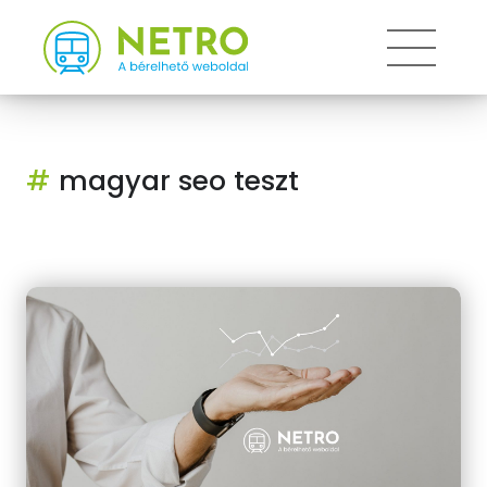
Toggle
#
magyar seo teszt