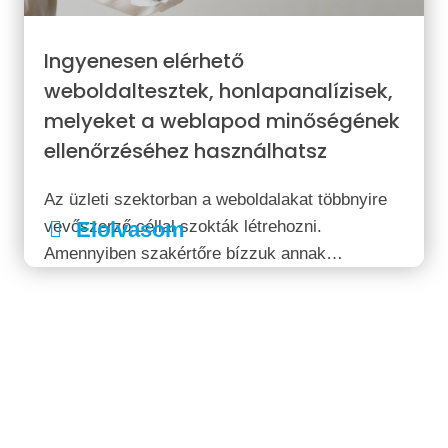
Ingyenesen elérhető
weboldaltesztek, honlapanalízisek,
melyeket a weblapod minőségének
ellenőrzéséhez használhatsz
Az üzleti szektorban a weboldalakat többnyire
vevőszerző céllal szokták létrehozni.
Elolvasom
Amennyiben szakértőre bízzuk annak
elkészítését, akkor általában teljesülni szokott
ez az alap célkitűzés. A hatékonyság
szempontjából, azonban számottevő
különbséggel érdemes számolnunk. Mit
tehetünk, ha a weboldalunk csak részben felel
meg...