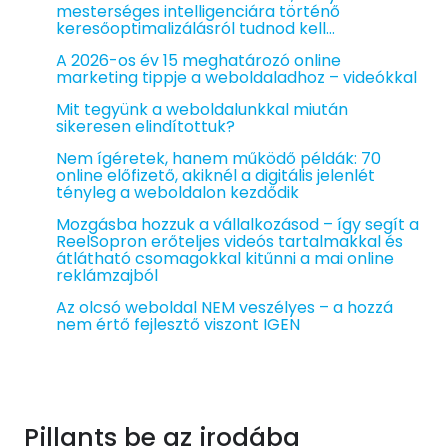
mesterséges intelligenciára történő
keresőoptimalizálásról tudnod kell…
A 2026-os év 15 meghatározó online
marketing tippje a weboldaladhoz – videókkal
Mit tegyünk a weboldalunkkal miután
sikeresen elindítottuk?
Nem ígéretek, hanem működő példák: 70
online előfizető, akiknél a digitális jelenlét
tényleg a weboldalon kezdődik
Mozgásba hozzuk a vállalkozásod – így segít a
ReelSopron erőteljes videós tartalmakkal és
átlátható csomagokkal kitűnni a mai online
reklámzajból
Az olcsó weboldal NEM veszélyes – a hozzá
nem értő fejlesztő viszont IGEN
Pillants be az irodába