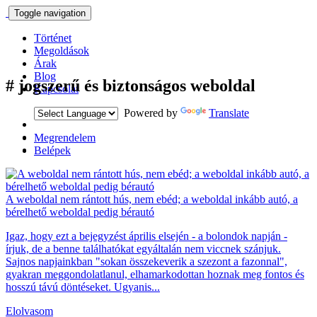
Toggle navigation
Történet
Megoldások
Árak
Blog
#
jogszerű és biztonságos weboldal
Kapcsolat
Powered by
Translate
Megrendelem
Belépek
A weboldal nem rántott hús, nem ebéd; a weboldal inkább autó, a
bérelhető weboldal pedig bérautó
Igaz, hogy ezt a bejegyzést április elsején - a bolondok napján -
írjuk, de a benne találhatókat egyáltalán nem viccnek szánjuk.
Sajnos napjainkban "sokan összekeverik a szezont a fazonnal",
gyakran meggondolatlanul, elhamarkodottan hoznak meg fontos és
hosszú távú döntéseket. Ugyanis...
Elolvasom