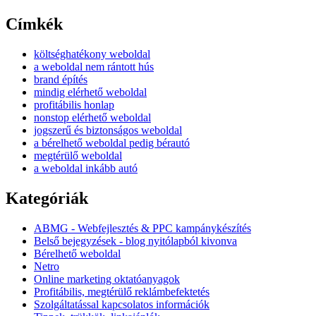
Címkék
költséghatékony weboldal
a weboldal nem rántott hús
brand építés
mindig elérhető weboldal
profitábilis honlap
nonstop elérhető weboldal
jogszerű és biztonságos weboldal
a bérelhető weboldal pedig bérautó
megtérülő weboldal
a weboldal inkább autó
Kategóriák
ABMG - Webfejlesztés & PPC kampánykészítés
Belső bejegyzések - blog nyitólapból kivonva
Bérelhető weboldal
Netro
Online marketing oktatóanyagok
Profitábilis, megtérülő reklámbefektetés
Szolgáltatással kapcsolatos információk