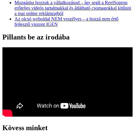
Mozgásba hozzuk a vállalkozásod – így segít a ReelSopron
erőteljes videós tartalmakkal és átlátható csomagokkal kitűnni
a mai online reklámzajból
Az olcsó weboldal NEM veszélyes – a hozzá nem értő
fejlesztő viszont IGEN
Pillants be az irodába
Kövess minket