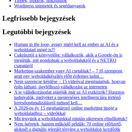
Tippek, trükkök, linkajánlók
Wordpress snippetek és segédanyagok
Legfrissebb bejegyzések
Legutóbbi bejegyzések
Human in the loop, avagy miért kell az ember az AI és a
weboldalad mögé is?!
Cukrásztól a könyvelőig: vállalkozók, akik a Google-ön is
megírták, mit gondolnak a weboldalukról és a NETRO
csapatáról
Marketing-szakember vagy AI csetablak? – 7 fő szempont,
amit egy weboldalkészítés előtt érdemes tudni…
Nem szerencse kérdése – 15 videóval megmutatjuk, hogyan
építs látható, ügyfélhozó vállalkozást az interneten
A te vállalkozásodat ajánlják már az AI eszközök? Hasznos
tudnivalók, melyeket a mesterséges intelligenciára történő
keresőoptimalizálásról tudnod kell…
A 2026-os év 15 meghatározó online marketing tippje a
weboldaladhoz – videókkal
Mit tegyünk a weboldalunkkal miután sikeresen elindítottuk?
Nem ígéretek, hanem működő példák: 70 online előfizető,
akiknél a digitális jelenlét tényleg a weboldalon kezdődik