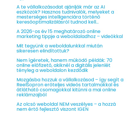
A te vállalkozásodat ajánlják már az AI
eszközök? Hasznos tudnivalók, melyeket a
mesterséges intelligenciára történő
keresőoptimalizálásról tudnod kell…
A 2026-os év 15 meghatározó online
marketing tippje a weboldaladhoz – videókkal
Mit tegyünk a weboldalunkkal miután
sikeresen elindítottuk?
Nem ígéretek, hanem működő példák: 70
online előfizető, akiknél a digitális jelenlét
tényleg a weboldalon kezdődik
Mozgásba hozzuk a vállalkozásod – így segít a
ReelSopron erőteljes videós tartalmakkal és
átlátható csomagokkal kitűnni a mai online
reklámzajból
Az olcsó weboldal NEM veszélyes – a hozzá
nem értő fejlesztő viszont IGEN