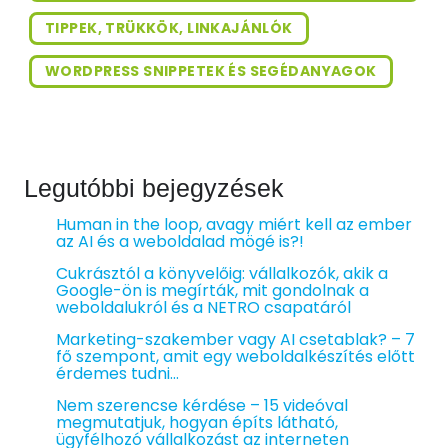
TIPPEK, TRÜKKÖK, LINKAJÁNLÓK
WORDPRESS SNIPPETEK ÉS SEGÉDANYAGOK
Legutóbbi bejegyzések
Human in the loop, avagy miért kell az ember
az AI és a weboldalad mögé is?!
Cukrásztól a könyvelőig: vállalkozók, akik a
Google-ön is megírták, mit gondolnak a
weboldalukról és a NETRO csapatáról
Marketing-szakember vagy AI csetablak? – 7
fő szempont, amit egy weboldalkészítés előtt
érdemes tudni…
Nem szerencse kérdése – 15 videóval
megmutatjuk, hogyan építs látható,
ügyfélhozó vállalkozást az interneten