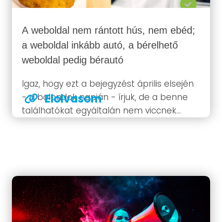
A weboldal nem rántott hús, nem ebéd;
a weboldal inkább autó, a bérelhető
weboldal pedig bérautó
Igaz, hogy ezt a bejegyzést április elsején
- a bolondok napján - írjuk, de a benne
Elolvasom
találhatókat egyáltalán nem viccnek
szánjuk. Sajnos napjainkban "sokan
összekeverik a szezont a fazonnal",
gyakran meggondolatlanul,
elhamarkodottan hoznak meg fontos és
hosszú távú döntéseket. Ugyanis...