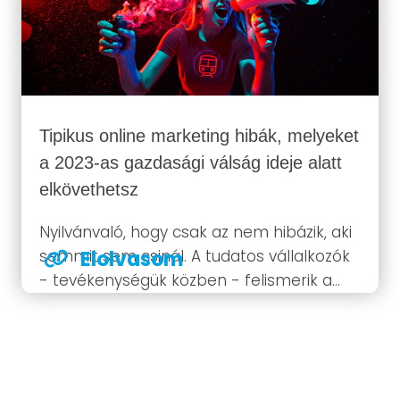
Tipikus online marketing hibák, melyeket
a 2023-as gazdasági válság ideje alatt
elkövethetsz
Nyilvánvaló, hogy csak az nem hibázik, aki
semmit sem csinál. A tudatos vállalkozók
Elolvasom
- tevékenységük közben - felismerik a
saját tévedéseiket és minden esetben
képesek a változtatásra. A főnököt a
vezetőtől pontosan ez a tulajdonság
szokta megkülönböztetni. Hozunk néhány