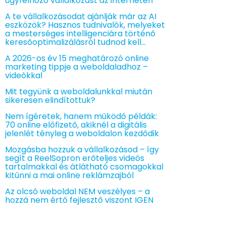
ügyfélhozó vállalkozást az interneten
A te vállalkozásodat ajánlják már az AI
eszközök? Hasznos tudnivalók, melyeket
a mesterséges intelligenciára történő
keresőoptimalizálásról tudnod kell…
A 2026-os év 15 meghatározó online
marketing tippje a weboldaladhoz –
videókkal
Mit tegyünk a weboldalunkkal miután
sikeresen elindítottuk?
Nem ígéretek, hanem működő példák:
70 online előfizető, akiknél a digitális
jelenlét tényleg a weboldalon kezdődik
Mozgásba hozzuk a vállalkozásod – így
segít a ReelSopron erőteljes videós
tartalmakkal és átlátható csomagokkal
kitűnni a mai online reklámzajból
Az olcsó weboldal NEM veszélyes – a
hozzá nem értő fejlesztő viszont IGEN