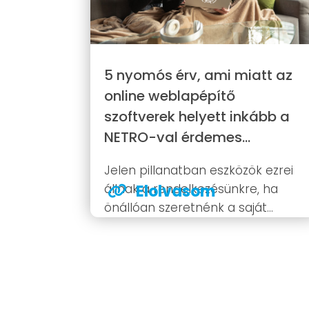
5 nyomós érv, ami miatt az
online weblapépítő
szoftverek helyett inkább a
NETRO-val érdemes
elkészíttetned a
Jelen pillanatban eszközök ezrei
weboldaladat
állnak a rendelkezésünkre, ha
Elolvasom
önállóan szeretnénk a saját
honlapunkat elkészíteni. A
végeredményt jobbára nem a
használni kívánt szerszám, hanem
az adott szakember
felkészültsége szokta