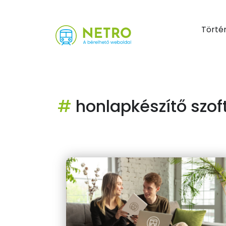
Törté
#
honlapkészítő szof