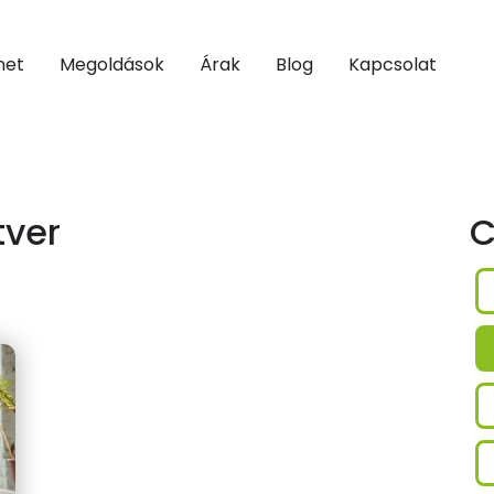
net
Megoldások
Árak
Blog
Kapcsolat
tver
C