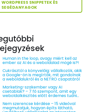
WORDPRESS SNIPPETEK ÉS
SEGÉDANYAGOK
egutóbbi
ejegyzések
Human in the loop, avagy miért kell az
ember az AI és a weboldalad mögé is?!
Cukrásztól a könyvelőig: vállalkozók, akik
a Google-ön is megírták, mit gondolnak
a weboldalukról és a NETRO csapatáról
Marketing-szakember vagy AI
csetablak? – 7 fő szempont, amit egy
weboldalkészítés előtt érdemes tudni…
Nem szerencse kérdése – 15 videóval
megmutatjuk, hogyan építs látható,