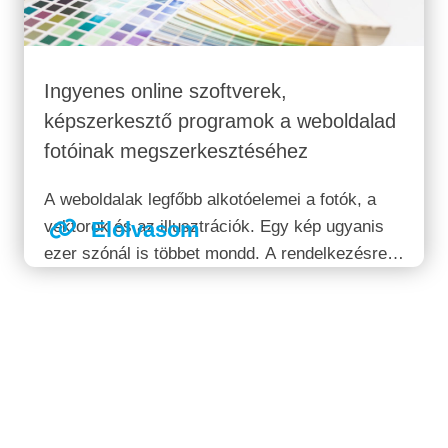
Ingyenes online szoftverek,
képszerkesztő programok a weboldalad
fotóinak megszerkesztéséhez
A weboldalak legfőbb alkotóelemei a fotók, a
vektorok és az illusztrációk. Egy kép ugyanis
Elolvasom
ezer szónál is többet mondd. A rendelkezésre
álló elemek azonban nem minden esetben
készek a végső használatra. Az alábbiakban
bemutatunk néhány ingyenes megoldást,
melyek segítségével véglegesítheted...