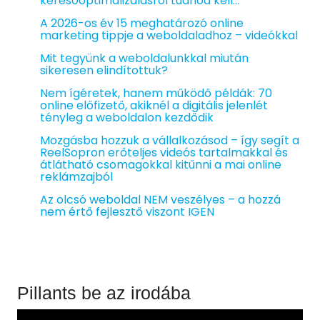
keresőoptimalizálásról tudnod kell…
A 2026-os év 15 meghatározó online
marketing tippje a weboldaladhoz – videókkal
Mit tegyünk a weboldalunkkal miután
sikeresen elindítottuk?
Nem ígéretek, hanem működő példák: 70
online előfizető, akiknél a digitális jelenlét
tényleg a weboldalon kezdődik
Mozgásba hozzuk a vállalkozásod – így segít a
ReelSopron erőteljes videós tartalmakkal és
átlátható csomagokkal kitűnni a mai online
reklámzajból
Az olcsó weboldal NEM veszélyes – a hozzá
nem értő fejlesztő viszont IGEN
Pillants be az irodába