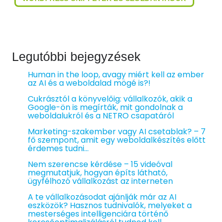
Legutóbbi bejegyzések
Human in the loop, avagy miért kell az ember
az AI és a weboldalad mögé is?!
Cukrásztól a könyvelőig: vállalkozók, akik a
Google-ön is megírták, mit gondolnak a
weboldalukról és a NETRO csapatáról
Marketing-szakember vagy AI csetablak? – 7
fő szempont, amit egy weboldalkészítés előtt
érdemes tudni…
Nem szerencse kérdése – 15 videóval
megmutatjuk, hogyan építs látható,
ügyfélhozó vállalkozást az interneten
A te vállalkozásodat ajánlják már az AI
eszközök? Hasznos tudnivalók, melyeket a
mesterséges intelligenciára történő