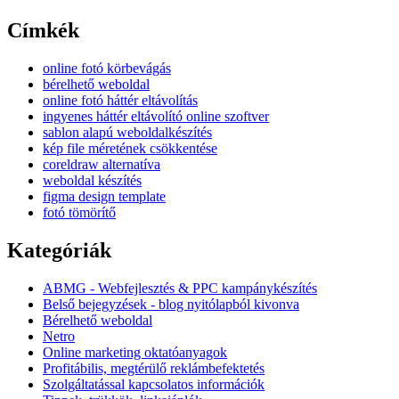
Címkék
online fotó körbevágás
bérelhető weboldal
online fotó háttér eltávolítás
ingyenes háttér eltávolító online szoftver
sablon alapú weboldalkészítés
kép file méretének csökkentése
coreldraw alternatíva
weboldal készítés
figma design template
fotó tömörítő
Kategóriák
ABMG - Webfejlesztés & PPC kampánykészítés
Belső bejegyzések - blog nyitólapból kivonva
Bérelhető weboldal
Netro
Online marketing oktatóanyagok
Profitábilis, megtérülő reklámbefektetés
Szolgáltatással kapcsolatos információk