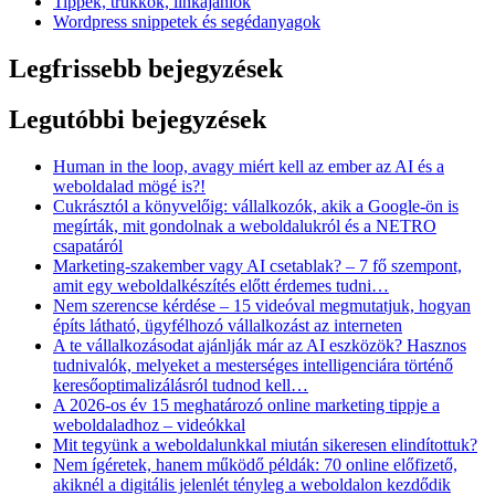
Tippek, trükkök, linkajánlók
Wordpress snippetek és segédanyagok
Legfrissebb bejegyzések
Legutóbbi bejegyzések
Human in the loop, avagy miért kell az ember az AI és a
weboldalad mögé is?!
Cukrásztól a könyvelőig: vállalkozók, akik a Google-ön is
megírták, mit gondolnak a weboldalukról és a NETRO
csapatáról
Marketing-szakember vagy AI csetablak? – 7 fő szempont,
amit egy weboldalkészítés előtt érdemes tudni…
Nem szerencse kérdése – 15 videóval megmutatjuk, hogyan
építs látható, ügyfélhozó vállalkozást az interneten
A te vállalkozásodat ajánlják már az AI eszközök? Hasznos
tudnivalók, melyeket a mesterséges intelligenciára történő
keresőoptimalizálásról tudnod kell…
A 2026-os év 15 meghatározó online marketing tippje a
weboldaladhoz – videókkal
Mit tegyünk a weboldalunkkal miután sikeresen elindítottuk?
Nem ígéretek, hanem működő példák: 70 online előfizető,
akiknél a digitális jelenlét tényleg a weboldalon kezdődik