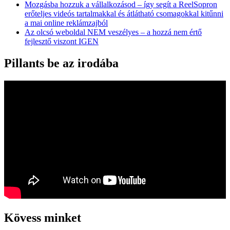
Mozgásba hozzuk a vállalkozásod – így segít a ReelSopron
erőteljes videós tartalmakkal és átlátható csomagokkal kitűnni
a mai online reklámzajból
Az olcsó weboldal NEM veszélyes – a hozzá nem értő
fejlesztő viszont IGEN
Pillants be az irodába
Kövess minket