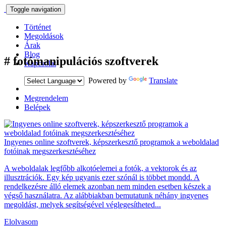
Toggle navigation
Történet
Megoldások
Árak
Blog
#
fotómanipulációs szoftverek
Kapcsolat
Powered by
Translate
Megrendelem
Belépek
Ingyenes online szoftverek, képszerkesztő programok a weboldalad
fotóinak megszerkesztéséhez
A weboldalak legfőbb alkotóelemei a fotók, a vektorok és az
illusztrációk. Egy kép ugyanis ezer szónál is többet mondd. A
rendelkezésre álló elemek azonban nem minden esetben készek a
végső használatra. Az alábbiakban bemutatunk néhány ingyenes
megoldást, melyek segítségével véglegesítheted...
Elolvasom