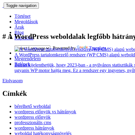
Toggle navigation
Történet
Megoldások
Árak
Blog
#
A WordPress weboldalak legfőbb hátrán
Kapcsolat
Powered by
Translate
A WordPress tartalomkezelő rendszer (WP CMS) alapú weboldal
Megrendelem
Belépek
Bátran kijelenthetjük, hogy 2023-ban - a nyilvános statisztiká
ugyanis WP motor hajtja meg. Ez a rendszer egy ingyenes, nyílt
Elolvasom
Címkék
bérelhető weboldal
wordpress előnyök vs hátrányok
wordpress előnyök
professzionális cms
wordpress hátrányok
weboldal hatékonyságnövelés