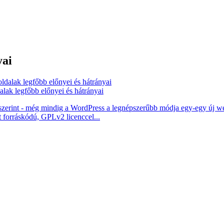
yai
ak legfőbb előnyei és hátrányai
k szerint - még mindig a WordPress a legnépszerűbb módja egy-egy új we
 forráskódú, GPLv2 licenccel...