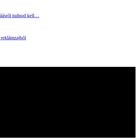
álásról tudnod kell…
e reklámzajból