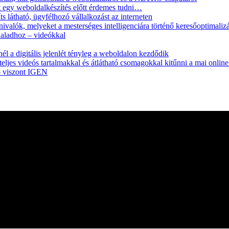
 egy weboldalkészítés előtt érdemes tudni…
 látható, ügyfélhozó vállalkozást az interneten
ivalók, melyeket a mesterséges intelligenciára történő keresőoptimaliz
daladhoz – videókkal
l a digitális jelenlét tényleg a weboldalon kezdődik
ljes videós tartalmakkal és átlátható csomagokkal kitűnni a mai onlin
ő viszont IGEN