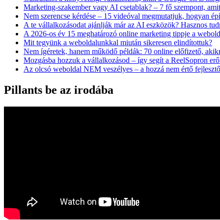
Marketing-szakember vagy AI csetablak? – 7 fő szempont, amit
Nem szerencse kérdése – 15 videóval megmutatjuk, hogyan építs
A te vállalkozásodat ajánlják már az AI eszközök? Hasznos tudn
A 2026-os év 15 meghatározó online marketing tippje a webol
Mit tegyünk a weboldalunkkal miután sikeresen elindítottuk?
Nem ígéretek, hanem működő példák: 70 online előfizető, akikné
Mozgásba hozzuk a vállalkozásod – így segít a ReelSopron erőte
Az olcsó weboldal NEM veszélyes – a hozzá nem értő fejleszt
Pillants be az irodába