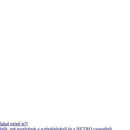
dalad mögé is?!
gírták, mit gondolnak a weboldalukról és a NETRO csapatáról