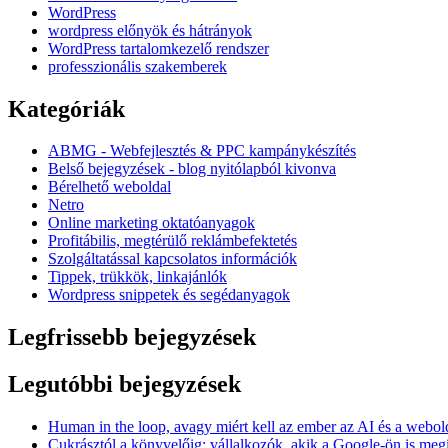
WordPress
wordpress előnyök és hátrányok
WordPress tartalomkezelő rendszer
professzionális szakemberek
Kategóriák
ABMG - Webfejlesztés & PPC kampánykészítés
Belső bejegyzések - blog nyitólapból kivonva
Bérelhető weboldal
Netro
Online marketing oktatóanyagok
Profitábilis, megtérülő reklámbefektetés
Szolgáltatással kapcsolatos információk
Tippek, trükkök, linkajánlók
Wordpress snippetek és segédanyagok
Legfrissebb bejegyzések
Legutóbbi bejegyzések
Human in the loop, avagy miért kell az ember az AI és a webol
Cukrásztól a könyvelőig: vállalkozók, akik a Google-ön is me