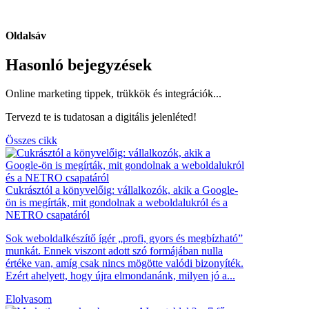
Oldalsáv
Hasonló bejegyzések
Online marketing tippek, trükkök és integrációk...
Tervezd te is tudatosan a digitális jelenléted!
Összes cikk
Cukrásztól a könyvelőig: vállalkozók, akik a Google-
ön is megírták, mit gondolnak a weboldalukról és a
NETRO csapatáról
Sok weboldalkészítő ígér „profi, gyors és megbízható”
munkát. Ennek viszont adott szó formájában nulla
értéke van, amíg csak nincs mögötte valódi bizonyíték.
Ezért ahelyett, hogy újra elmondanánk, milyen jó a...
Elolvasom