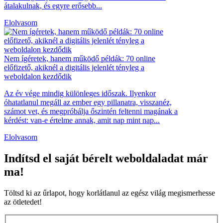
átalakulnak, és egyre erősebb...
Elolvasom
Nem ígéretek, hanem működő példák: 70 online
előfizető, akiknél a digitális jelenlét tényleg a
weboldalon kezdődik
Az év vége mindig különleges időszak. Ilyenkor
óhatatlanul megáll az ember egy pillanatra, visszanéz,
számot vet, és megpróbálja őszintén feltenni magának a
kérdést: van-e értelme annak, amit nap mint nap...
Elolvasom
Indítsd el saját bérelt weboldaladat már
ma!
Töltsd ki az űrlapot, hogy korlátlanul az egész világ megismerhesse
az ötletedet!