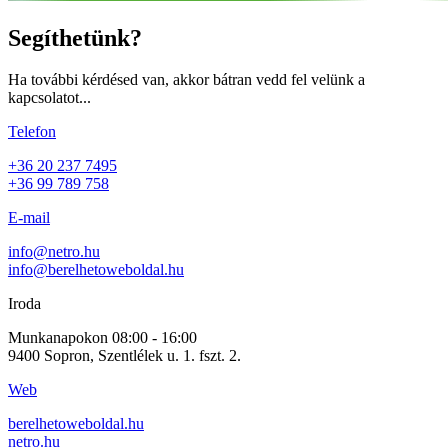
Segíthetünk?
Ha további kérdésed van, akkor bátran vedd fel velünk a
kapcsolatot...
Telefon
+36 20 237 7495
+36 99 789 758
E-mail
info@netro.hu
info@berelhetoweboldal.hu
Iroda
Munkanapokon 08:00 - 16:00
9400 Sopron, Szentlélek u. 1. fszt. 2.
Web
berelhetoweboldal.hu
netro.hu