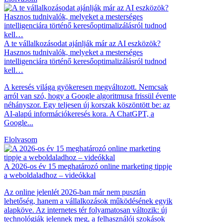
A te vállalkozásodat ajánlják már az AI eszközök?
Hasznos tudnivalók, melyeket a mesterséges
intelligenciára történő keresőoptimalizálásról tudnod
kell…
A keresés világa gyökeresen megváltozott. Nemcsak
arról van szó, hogy a Google algoritmusa frissül évente
néhányszor. Egy teljesen új korszak köszöntött be: az
AI-alapú információkeresés kora. A ChatGPT, a
Google...
Elolvasom
A 2026-os év 15 meghatározó online marketing tippje
a weboldaladhoz – videókkal
Az online jelenlét 2026-ban már nem pusztán
lehetőség, hanem a vállalkozások működésének egyik
alapköve. Az internetes tér folyamatosan változik: új
technológiák jelennek meg, a felhasználói szokások