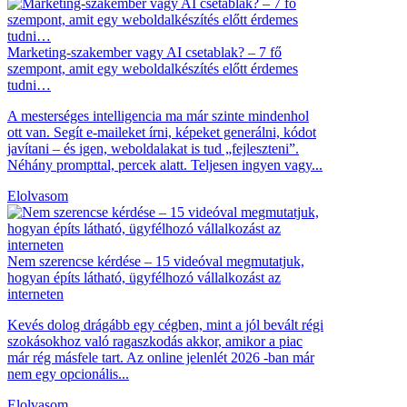
Marketing-szakember vagy AI csetablak? – 7 fő
szempont, amit egy weboldalkészítés előtt érdemes
tudni…
A mesterséges intelligencia ma már szinte mindenhol
ott van. Segít e-maileket írni, képeket generálni, kódot
javítani – és igen, weboldalakat is tud „fejleszteni”.
Néhány prompttal, percek alatt. Teljesen ingyen vagy...
Elolvasom
Nem szerencse kérdése – 15 videóval megmutatjuk,
hogyan építs látható, ügyfélhozó vállalkozást az
interneten
Kevés dolog drágább egy cégben, mint a jól bevált régi
szokásokhoz való ragaszkodás akkor, amikor a piac
már rég másfele tart. Az online jelenlét 2026 -ban már
nem egy opcionális...
Elolvasom