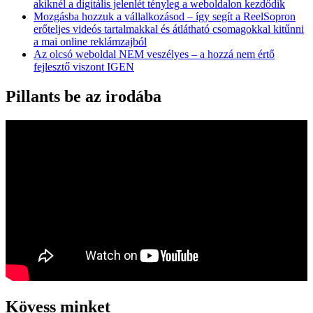
akiknél a digitális jelenlét tényleg a weboldalon kezdődik
Mozgásba hozzuk a vállalkozásod – így segít a ReelSopron
erőteljes videós tartalmakkal és átlátható csomagokkal kitűnni
a mai online reklámzajból
Az olcsó weboldal NEM veszélyes – a hozzá nem értő
fejlesztő viszont IGEN
Pillants be az irodába
Kövess minket