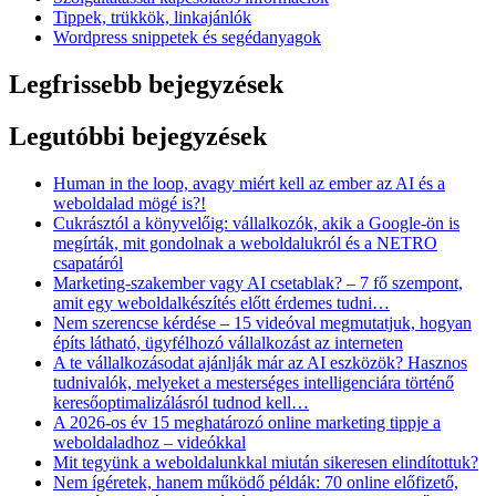
Tippek, trükkök, linkajánlók
Wordpress snippetek és segédanyagok
Legfrissebb bejegyzések
Legutóbbi bejegyzések
Human in the loop, avagy miért kell az ember az AI és a
weboldalad mögé is?!
Cukrásztól a könyvelőig: vállalkozók, akik a Google-ön is
megírták, mit gondolnak a weboldalukról és a NETRO
csapatáról
Marketing-szakember vagy AI csetablak? – 7 fő szempont,
amit egy weboldalkészítés előtt érdemes tudni…
Nem szerencse kérdése – 15 videóval megmutatjuk, hogyan
építs látható, ügyfélhozó vállalkozást az interneten
A te vállalkozásodat ajánlják már az AI eszközök? Hasznos
tudnivalók, melyeket a mesterséges intelligenciára történő
keresőoptimalizálásról tudnod kell…
A 2026-os év 15 meghatározó online marketing tippje a
weboldaladhoz – videókkal
Mit tegyünk a weboldalunkkal miután sikeresen elindítottuk?
Nem ígéretek, hanem működő példák: 70 online előfizető,