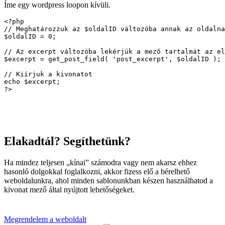
Íme egy wordpress loopon kívüli.
<?php 

// Meghatározzuk az $oldalID változóba annak az oldalna
$oldalID = 0;

// Az excerpt változóba lekérjük a mező tartalmát az el
$excerpt = get_post_field( 'post_excerpt', $oldalID ); 

// Kiírjuk a kivonatot

echo $excerpt; 

?>
Elakadtál? Segíthetünk?
Ha mindez teljesen „kínai” számodra vagy nem akarsz ehhez
hasonló dolgokkal foglalkozni, akkor fizess elő a bérelhető
weboldalunkra, ahol minden sablonunkban készen használhatod a
kivonat mező által nyújtott lehetőségeket.
Megrendelem a weboldalt