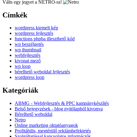
Válts egy jegyet a NETRO-ra!
Címkék
wordpress kiemelt kép
wordpress fejlesztés
functions phpba illeszthető kód
wp beszélgetés
wp thumbnail
webfejlesztés
kivonat mező
wp loop
bérelhető weboldal fejlesztés
wordpress loop
Kategóriák
ABMG - Webfejlesztés & PPC kampánykészítés
Belső bejegyzések - blog nyitólapból kivonva
Bérelhető weboldal
Netro
Online marketing oktatóanyagok
Profitábilis, megtérülő reklámbefektetés
Szolgáltatással kapcsolatos információk