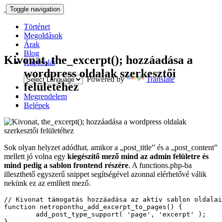
Toggle navigation
Történet
Megoldások
Árak
Blog
Kivonat, the_excerpt(); hozzáadása a
Kapcsolat
wordpress oldalak szerkesztői
Powered by
Translate
felületéhez
Megrendelem
Belépek
Sok olyan helyzet adódhat, amikor a „post_title” és a „post_content”
mellett jó volna egy
kiegészítő mező mind az admin felületre és
mind pedig a sablon frontend részére
. A functions.php-ba
illeszthető egyszerű snippet segítségével azonnal elérhetővé válik
nekünk ez az említett mező.
// Kivonat támogatás hozzáadása az aktív sablon oldalai
function netroponthu_add_excerpt_to_pages() {

	add_post_type_support( 'page', 'excerpt' ); 

}
