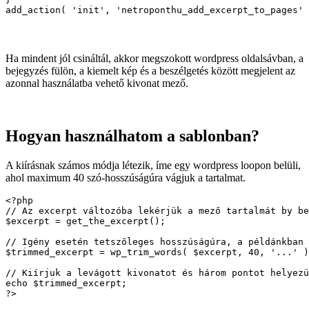
add_action( 'init', 'netroponthu_add_excerpt_to_pages' 
Ha mindent jól csináltál, akkor megszokott wordpress oldalsávban, a
bejegyzés fülön, a kiemelt kép és a beszélgetés között megjelent az
azonnal használatba vehető kivonat mező.
Hogyan használhatom a sablonban?
A kiírásnak számos módja létezik, íme egy wordpress loopon belüli,
ahol maximum 40 szó-hosszúságúra vágjuk a tartalmat.
<?php 

// Az excerpt változóba lekérjük a mező tartalmát by be
$excerpt = get_the_excerpt();

// Igény esetén tetszőleges hosszúságúra, a példánkban 
$trimmed_excerpt = wp_trim_words( $excerpt, 40, '...' )
// Kiírjuk a levágott kivonatot és három pontot helyezü
echo $trimmed_excerpt; 

?>