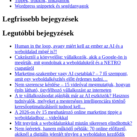
Tippek, trükkök, linkajánlók
Wordpress snippetek és segédanyagok
Legfrissebb bejegyzések
Legutóbbi bejegyzések
Human in the loop, avagy miért kell az ember az AI és a
weboldalad mögé is?!
Cukrásztól a könyvelőig: vállalkozók, akik a Google-ön is
megírták, mit gondolnak a weboldalukról és a NETRO
csapatáról
Marketing-szakember vagy AI csetablak? – 7 fő szempont,
amit egy weboldalkészítés előtt érdemes tudni…
Nem szerencse kérdése – 15 videóval megmutatjuk, hogyan
építs látható, ügyfélhozó vállalkozást az interneten
A te vállalkozásodat ajánlják már az AI eszközök? Hasznos
tudnivalók, melyeket a mesterséges intelligenciára történő
keresőoptimalizálásról tudnod kell…
A 2026-os év 15 meghatározó online marketing tippje a
weboldaladhoz – videókkal
Mit tegyünk a weboldalunkkal miután sikeresen elindítottuk?
Nem ígéretek, hanem működő példák: 70 online előfizető,
akiknél a digitális jelenlét tényleg a weboldalon kezdődik