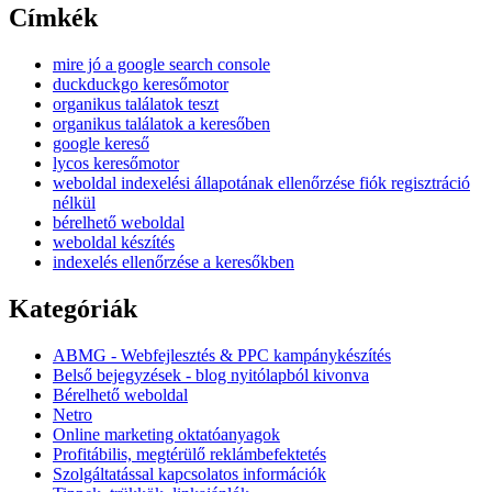
Címkék
mire jó a google search console
duckduckgo keresőmotor
organikus találatok teszt
organikus találatok a keresőben
google kereső
lycos keresőmotor
weboldal indexelési állapotának ellenőrzése fiók regisztráció
nélkül
bérelhető weboldal
weboldal készítés
indexelés ellenőrzése a keresőkben
Kategóriák
ABMG - Webfejlesztés & PPC kampánykészítés
Belső bejegyzések - blog nyitólapból kivonva
Bérelhető weboldal
Netro
Online marketing oktatóanyagok
Profitábilis, megtérülő reklámbefektetés
Szolgáltatással kapcsolatos információk