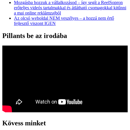
Mozgásba hozzuk a vállalkozásod – így segít a ReelSopron
erőteljes videós tartalmakkal és átlátható csomagokkal kitűnni
a mai online reklámzajból
Az olcsó weboldal NEM veszélyes – a hozzá nem értő
fejlesztő viszont IGEN
Pillants be az irodába
Kövess minket