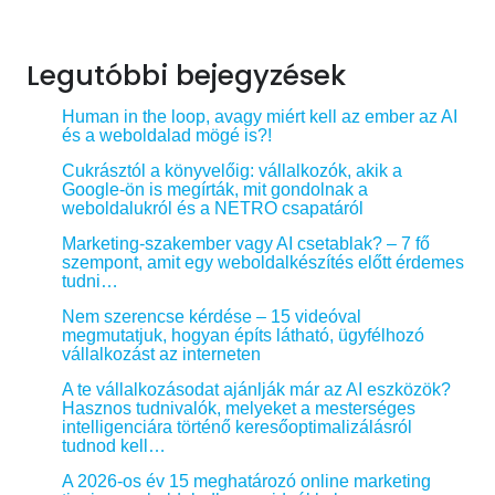
Legutóbbi bejegyzések
Human in the loop, avagy miért kell az ember az AI
és a weboldalad mögé is?!
Cukrásztól a könyvelőig: vállalkozók, akik a
Google-ön is megírták, mit gondolnak a
weboldalukról és a NETRO csapatáról
Marketing-szakember vagy AI csetablak? – 7 fő
szempont, amit egy weboldalkészítés előtt érdemes
tudni…
Nem szerencse kérdése – 15 videóval
megmutatjuk, hogyan építs látható, ügyfélhozó
vállalkozást az interneten
A te vállalkozásodat ajánlják már az AI eszközök?
Hasznos tudnivalók, melyeket a mesterséges
intelligenciára történő keresőoptimalizálásról
tudnod kell…
A 2026-os év 15 meghatározó online marketing