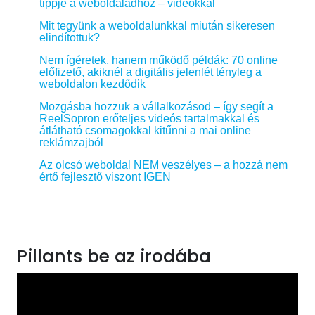
tippje a weboldaladhoz – videókkal
Mit tegyünk a weboldalunkkal miután sikeresen
elindítottuk?
Nem ígéretek, hanem működő példák: 70 online
előfizető, akiknél a digitális jelenlét tényleg a
weboldalon kezdődik
Mozgásba hozzuk a vállalkozásod – így segít a
ReelSopron erőteljes videós tartalmakkal és
átlátható csomagokkal kitűnni a mai online
reklámzajból
Az olcsó weboldal NEM veszélyes – a hozzá nem
értő fejlesztő viszont IGEN
Pillants be az irodába