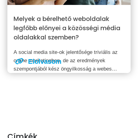
Melyek a bérelhető weboldalak
legfőbb előnyei a közösségi média
oldalakkal szemben?
A social media site-ok jelentősége triviális az
online marketingben, de az eredmények
Elolvasom
szempontjából kész öngyilkosság a webes
jelenlétünket kizárólag ezekre a digitális
csatornákra korlátozni. Sokan úgy gondolják,
ma már mindenki fent van a közösségi média
oldalakon, de az igazság ezzel...
Címkék