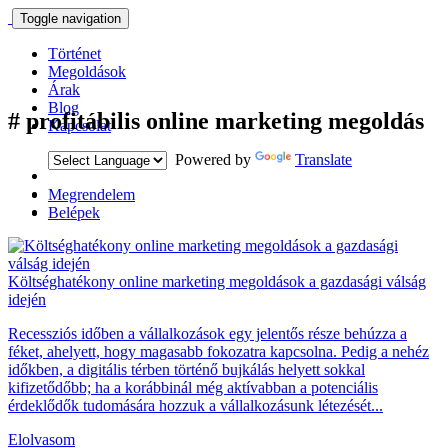
Toggle navigation
Történet
Megoldások
Árak
Blog
#
profitábilis online marketing megoldás
Kapcsolat
Powered by
Translate
Megrendelem
Belépek
Költséghatékony online marketing megoldások a gazdasági válság
idején
Recessziós időben a vállalkozások egy jelentős része behúzza a
féket, ahelyett, hogy magasabb fokozatra kapcsolna. Pedig a nehéz
időkben, a digitális térben történő bujkálás helyett sokkal
kifizetődőbb; ha a korábbinál még aktívabban a potenciális
érdeklődők tudomására hozzuk a vállalkozásunk létezését...
Elolvasom