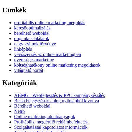
Címkék
profitábilis online marketing megoldás
keresőoptimalizálás
bérelhető weboldal
organikus találatok
nagy számok törvénye
linképítés
vevőszerzés az online marketingben
nyereséges marketing
költséghatékony online marketing megoldások
világháló portál
Kategóriák
ABMG - Webfejlesztés & PPC kampánykészítés
Belső bejegyzések - blog nyitólapból kivonva
Bérelhető weboldal
Netro
Online marketing oktatóanyagok
Profitábilis, megtérülő reklámbefektetés
Szolgáltatással kapcsolatos információk