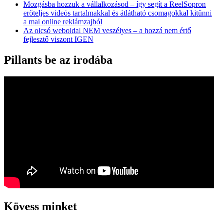
Mozgásba hozzuk a vállalkozásod – így segít a ReelSopron
erőteljes videós tartalmakkal és átlátható csomagokkal kitűnni
a mai online reklámzajból
Az olcsó weboldal NEM veszélyes – a hozzá nem értő
fejlesztő viszont IGEN
Pillants be az irodába
Kövess minket