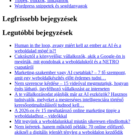
Tippek, trükkök, linkajánlók
Wordpress snippetek és segédanyagok
Legfrissebb bejegyzések
Legutóbbi bejegyzések
Human in the loop, avagy miért kell az ember az AI és a
weboldalad mögé is?!
Cukrásztól a könyvelőig: vállalkozók, akik a Google-ön is
megírták, mit gondolnak a weboldalukról és a NETRO
csapatáról
Marketing-szakember vagy AI csetablak? – 7 fő szempont,
amit egy weboldalkészítés előtt érdemes tudni…
Nem szerencse kérdése – 15 videóval megmutatjuk, hogyan
építs látható, ügyfélhozó vállalkozást az interneten
A te vállalkozásodat ajánlják már az AI eszközök? Hasznos
tudnivalók, melyeket a mesterséges intelligenciára történő
keresőoptimalizálásról tudnod kell…
A 2026-os év 15 meghatározó online marketing tippje a
weboldaladhoz – videókkal
Mit tegyünk a weboldalunkkal miután sikeresen elindítottuk?
Nem ígéretek, hanem működő példák: 70 online előfizető,
akiknél a digitális jelenlét tényleg a weboldalon kezdődik