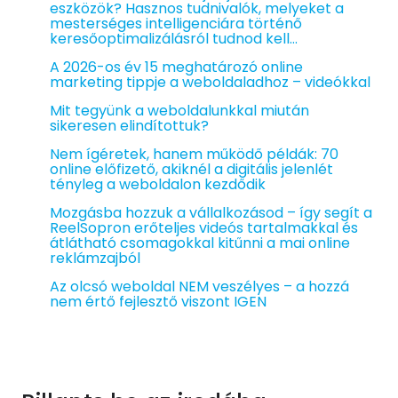
eszközök? Hasznos tudnivalók, melyeket a
mesterséges intelligenciára történő
keresőoptimalizálásról tudnod kell…
A 2026-os év 15 meghatározó online
marketing tippje a weboldaladhoz – videókkal
Mit tegyünk a weboldalunkkal miután
sikeresen elindítottuk?
Nem ígéretek, hanem működő példák: 70
online előfizető, akiknél a digitális jelenlét
tényleg a weboldalon kezdődik
Mozgásba hozzuk a vállalkozásod – így segít a
ReelSopron erőteljes videós tartalmakkal és
átlátható csomagokkal kitűnni a mai online
reklámzajból
Az olcsó weboldal NEM veszélyes – a hozzá
nem értő fejlesztő viszont IGEN