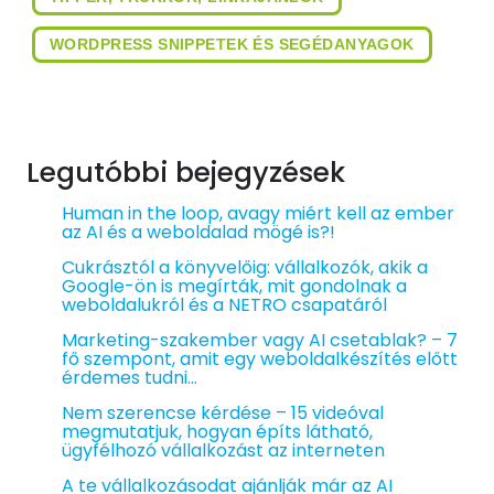
WORDPRESS SNIPPETEK ÉS SEGÉDANYAGOK
Legutóbbi bejegyzések
Human in the loop, avagy miért kell az ember
az AI és a weboldalad mögé is?!
Cukrásztól a könyvelőig: vállalkozók, akik a
Google-ön is megírták, mit gondolnak a
weboldalukról és a NETRO csapatáról
Marketing-szakember vagy AI csetablak? – 7
fő szempont, amit egy weboldalkészítés előtt
érdemes tudni…
Nem szerencse kérdése – 15 videóval
megmutatjuk, hogyan építs látható,
ügyfélhozó vállalkozást az interneten
A te vállalkozásodat ajánlják már az AI