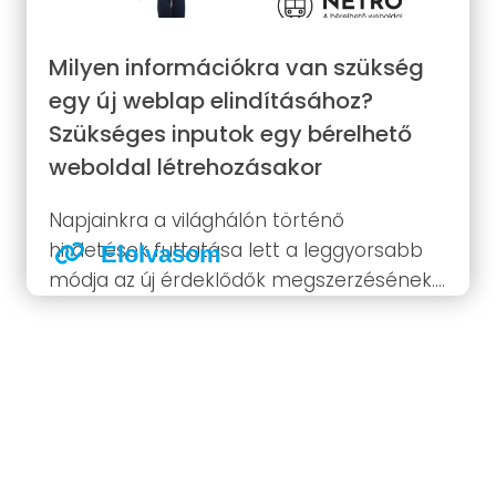
Milyen információkra van szükség
egy új weblap elindításához?
Szükséges inputok egy bérelhető
weboldal létrehozásakor
Napjainkra a világhálón történő
hirdetések futtatása lett a leggyorsabb
Elolvasom
módja az új érdeklődők megszerzésének.
Ha jól csináljuk, akkor nem csak a
leggyorsabb; de általában a legolcsóbb
formája is ez. Nem véletlen, hogy mára
szinte mindenki szeretne valamilyen
módon részesülni az...