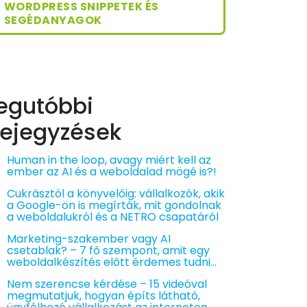
WORDPRESS SNIPPETEK ÉS
SEGÉDANYAGOK
egutóbbi
ejegyzések
Human in the loop, avagy miért kell az
ember az AI és a weboldalad mögé is?!
Cukrásztól a könyvelőig: vállalkozók, akik
a Google-ön is megírták, mit gondolnak
a weboldalukról és a NETRO csapatáról
Marketing-szakember vagy AI
csetablak? – 7 fő szempont, amit egy
weboldalkészítés előtt érdemes tudni…
Nem szerencse kérdése – 15 videóval
megmutatjuk, hogyan építs látható,