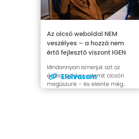
Az olcsó weboldal NEM
veszélyes – a hozzá nem
értő fejlesztő viszont IGEN
Mindannyian ismerjük azt az
érzést, amikor valamit olcsón
Elolvasom
megúszunk – és eleinte még
elégedetten dörzsöljük a
tenyerünket. Aztán pár hét,
hónap múlva rájövünk: amit
spóroltunk az elején, azt most
azonban már duplán fizetjük meg.
Időben, idegeskedésben,