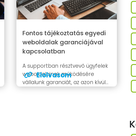
Fontos tájékoztatás egyedi
weboldalak garanciájával
kapcsolatban
A supportban résztvevő ügyfelek
weboldalainak működésére
Elolvasom
vállalunk garanciát, az azon kívül
esőkre viszont nem! „Előbbieknek
– ügyfélszolgálati időben –
felvesszük a telefont; vagy ha ez
nem kivitelezhető, akkor a lehető
K
legrövidebb időn belül visszahívjuk
őket.” Kiemelten fontosak