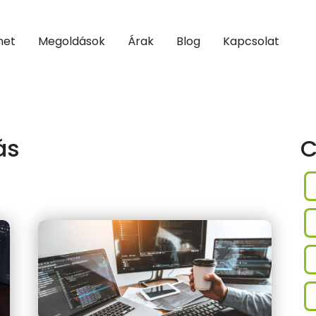
net
Megoldások
Árak
Blog
Kapcsolat
ás
C