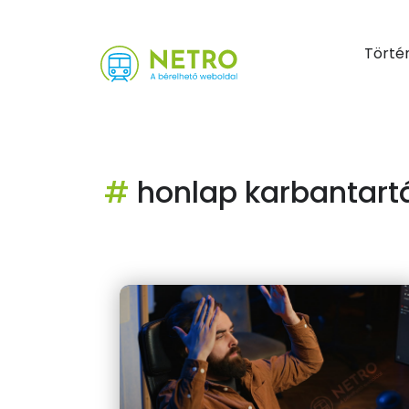
Törté
#
honlap karbantart