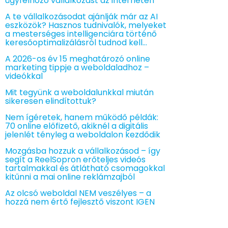
ügyfélhozó vállalkozást az interneten
A te vállalkozásodat ajánlják már az AI
eszközök? Hasznos tudnivalók, melyeket
a mesterséges intelligenciára történő
keresőoptimalizálásról tudnod kell…
A 2026-os év 15 meghatározó online
marketing tippje a weboldaladhoz –
videókkal
Mit tegyünk a weboldalunkkal miután
sikeresen elindítottuk?
Nem ígéretek, hanem működő példák:
70 online előfizető, akiknél a digitális
jelenlét tényleg a weboldalon kezdődik
Mozgásba hozzuk a vállalkozásod – így
segít a ReelSopron erőteljes videós
tartalmakkal és átlátható csomagokkal
kitűnni a mai online reklámzajból
Az olcsó weboldal NEM veszélyes – a
hozzá nem értő fejlesztő viszont IGEN