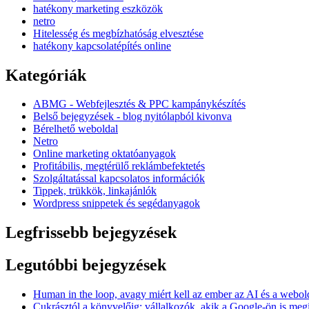
hatékony marketing eszközök
netro
Hitelesség és megbízhatóság elvesztése
hatékony kapcsolatépítés online
Kategóriák
ABMG - Webfejlesztés & PPC kampánykészítés
Belső bejegyzések - blog nyitólapból kivonva
Bérelhető weboldal
Netro
Online marketing oktatóanyagok
Profitábilis, megtérülő reklámbefektetés
Szolgáltatással kapcsolatos információk
Tippek, trükkök, linkajánlók
Wordpress snippetek és segédanyagok
Legfrissebb bejegyzések
Legutóbbi bejegyzések
Human in the loop, avagy miért kell az ember az AI és a webol
Cukrásztól a könyvelőig: vállalkozók, akik a Google-ön is me