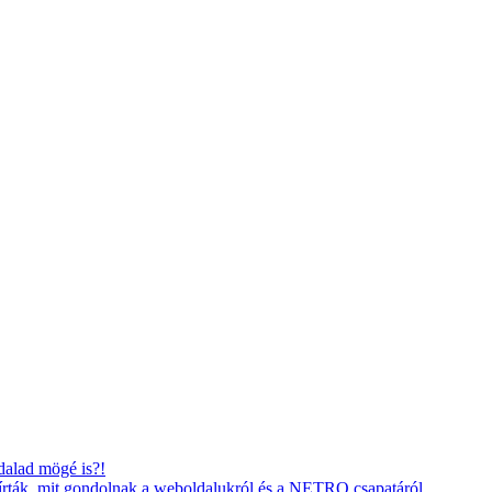
dalad mögé is?!
gírták, mit gondolnak a weboldalukról és a NETRO csapatáról