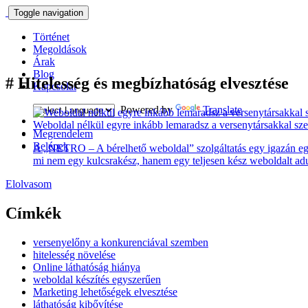
Toggle navigation
Történet
Megoldások
Árak
Blog
#
Hitelesség és megbízhatóság elvesztése
Kapcsolat
Powered by
Translate
Weboldal nélkül egyre inkább lemaradsz a versenytársakkal 
Megrendelem
Belépek
A „NETRO – A bérelhető weboldal” szolgáltatás egy igazán egy
mi nem egy kulcsrakész, hanem egy teljesen kész weboldalt ad
Elolvasom
Címkék
versenyelőny a konkurenciával szemben
hitelesség növelése
Online láthatóság hiánya
weboldal készítés egyszerűen
Marketing lehetőségek elvesztése
láthatóság kibővítése