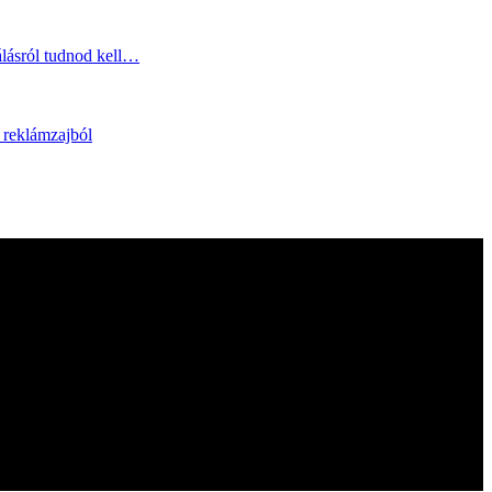
álásról tudnod kell…
e reklámzajból