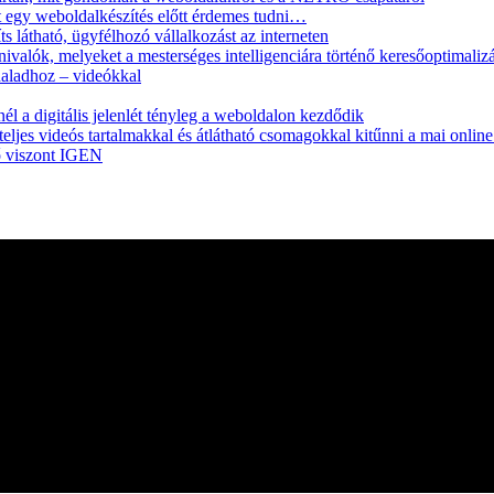
 egy weboldalkészítés előtt érdemes tudni…
 látható, ügyfélhozó vállalkozást az interneten
ivalók, melyeket a mesterséges intelligenciára történő keresőoptimaliz
daladhoz – videókkal
l a digitális jelenlét tényleg a weboldalon kezdődik
ljes videós tartalmakkal és átlátható csomagokkal kitűnni a mai onlin
ő viszont IGEN