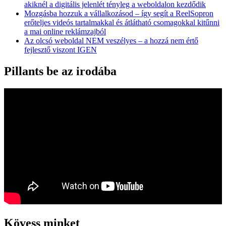
akiknél a digitális jelenlét tényleg a weboldalon kezdődik
Mozgásba hozzuk a vállalkozásod – így segít a ReelSopron
erőteljes videós tartalmakkal és átlátható csomagokkal kitűnni
a mai online reklámzajból
Az olcsó weboldal NEM veszélyes – a hozzá nem értő
fejlesztő viszont IGEN
Pillants be az irodába
Kövess minket