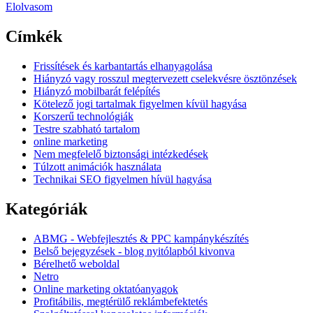
Elolvasom
Címkék
Frissítések és karbantartás elhanyagolása
Hiányzó vagy rosszul megtervezett cselekvésre ösztönzések
Hiányzó mobilbarát felépítés
Kötelező jogi tartalmak figyelmen kívül hagyása
Korszerű technológiák
Testre szabható tartalom
online marketing
Nem megfelelő biztonsági intézkedések
Túlzott animációk használata
Technikai SEO figyelmen hívül hagyása
Kategóriák
ABMG - Webfejlesztés & PPC kampánykészítés
Belső bejegyzések - blog nyitólapból kivonva
Bérelhető weboldal
Netro
Online marketing oktatóanyagok
Profitábilis, megtérülő reklámbefektetés