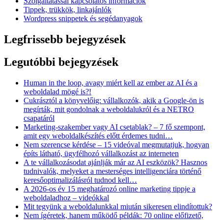
Szolgáltatással kapcsolatos információk
Tippek, trükkök, linkajánlók
Wordpress snippetek és segédanyagok
Legfrissebb bejegyzések
Legutóbbi bejegyzések
Human in the loop, avagy miért kell az ember az AI és a
weboldalad mögé is?!
Cukrásztól a könyvelőig: vállalkozók, akik a Google-ön is
megírták, mit gondolnak a weboldalukról és a NETRO
csapatáról
Marketing-szakember vagy AI csetablak? – 7 fő szempont,
amit egy weboldalkészítés előtt érdemes tudni…
Nem szerencse kérdése – 15 videóval megmutatjuk, hogyan
építs látható, ügyfélhozó vállalkozást az interneten
A te vállalkozásodat ajánlják már az AI eszközök? Hasznos
tudnivalók, melyeket a mesterséges intelligenciára történő
keresőoptimalizálásról tudnod kell…
A 2026-os év 15 meghatározó online marketing tippje a
weboldaladhoz – videókkal
Mit tegyünk a weboldalunkkal miután sikeresen elindítottuk?
Nem ígéretek, hanem működő példák: 70 online előfizető,