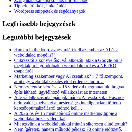
Szolgáltatással kapcsolatos információk
Tippek, trükkök, linkajánlók
Wordpress snippetek és segédanyagok
Legfrissebb bejegyzések
Legutóbbi bejegyzések
Human in the loop, avagy miért kell az ember az AI és a
weboldalad mögé is?!
Cukrásztól a könyvelőig: vállalkozók, akik a Google-ön is
megírták, mit gondolnak a weboldalukról és a NETRO
csapatáról
Marketing-szakember vagy AI csetablak? – 7 fő szempont,
amit egy weboldalkészítés előtt érdemes tudni…
Nem szerencse kérdése – 15 videóval megmutatjuk, hogyan
építs látható, ügyfélhozó vállalkozást az interneten
A te vállalkozásodat ajánlják már az AI eszközök? Hasznos
tudnivalók, melyeket a mesterséges intelligenciára történő
keresőoptimalizálásról tudnod kell…
A 2026-os év 15 meghatározó online marketing tippje a
weboldaladhoz – videókkal
Mit tegyünk a weboldalunkkal miután sikeresen elindítottuk?
Nem ígéretek, hanem működő példák: 70 online előfizető,