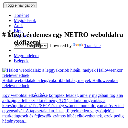
Toggle navigation
Történet
Megoldások
Árak
Blog
#
Miért érdemes egy NETRO weboldalra
Kapcsolat
előfizetni
Powered by
Translate
Megrendelem
Belépek
Halott weboldalak: a leggyakoribb hibák, melyek Halloweenkor
felelevenednek
Egy weboldal elkészítése komplex feladat, amely magában foglalja
a dizájn, a felhasználói élmény (UX), a tartalomgyártás, a
keresőoptimalizálás (SEO) és még számos munkafolyamat összetett
egyensúlyát. A tapasztalatlan, lusta, figyelmetlen vagy önjelölt
marketingesek és fejlesztők számos hibát elkövethetnek, ezek pedig
hátrányosan...