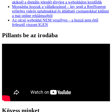
akiknél a digitális jelenlét tényleg a weboldalon kezdődik
Mozgásba hozzuk a vállalkozásod – így segít a ReelSopron
erőteljes videós tartalmakkal és átlátható csomagokkal kitűnni
a mai online reklámzajból
Az olcsó weboldal NEM veszélyes – a hozzá nem értő
fejlesztő viszont IGEN
Pillants be az irodába
Kövess minket