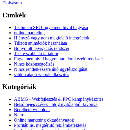
Elolvasom
Címkék
Technikai SEO figyelmen hívül hagyása
online marketing
Hiányzó vagy nem megfelelő integrációk
Túlzott animációk használata
Bonyolult navigációs rendszer
Testre szabható tartalom
Figyelmen hívül hagyott tartalomkezelő rendszer
Nincs közönségcélzás
Nincs rendelkezésre álló ügyfélszolgálat
sablon alapú weboldalkészítés
Kategóriák
ABMG - Webfejlesztés & PPC kampánykészítés
Belső bejegyzések - blog nyitólapból kivonva
Bérelhető weboldal
Netro
Online marketing oktatóanyagok
Profitábilis, megtérülő reklámbefektetés