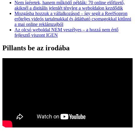
Nem ígéretek, hanem működő példák: 70 online előfizető,
akiknél a digitális jelenlét tényleg a weboldalon kezdődik
Mozgásba hozzuk a vállalkozásod – így segít a ReelSopron
erőteljes videós tartalmakkal és átlátható csomagokkal kitűnni
a mai online reklámzajból
Az olcsó weboldal NEM veszélyes – a hozzá nem értő
fejlesztő viszont IGEN
Pillants be az irodába