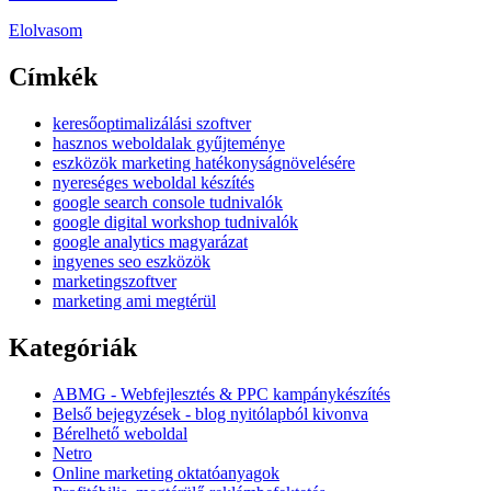
Elolvasom
Címkék
keresőoptimalizálási szoftver
hasznos weboldalak gyűjteménye
eszközök marketing hatékonyságnövelésére
nyereséges weboldal készítés
google search console tudnivalók
google digital workshop tudnivalók
google analytics magyarázat
ingyenes seo eszközök
marketingszoftver
marketing ami megtérül
Kategóriák
ABMG - Webfejlesztés & PPC kampánykészítés
Belső bejegyzések - blog nyitólapból kivonva
Bérelhető weboldal
Netro
Online marketing oktatóanyagok