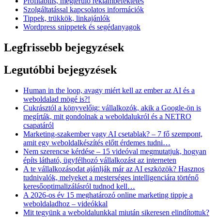
Profitábilis, megtérülő reklámbefektetés
Szolgáltatással kapcsolatos információk
Tippek, trükkök, linkajánlók
Wordpress snippetek és segédanyagok
Legfrissebb bejegyzések
Legutóbbi bejegyzések
Human in the loop, avagy miért kell az ember az AI és a
weboldalad mögé is?!
Cukrásztól a könyvelőig: vállalkozók, akik a Google-ön is
megírták, mit gondolnak a weboldalukról és a NETRO
csapatáról
Marketing-szakember vagy AI csetablak? – 7 fő szempont,
amit egy weboldalkészítés előtt érdemes tudni…
Nem szerencse kérdése – 15 videóval megmutatjuk, hogyan
építs látható, ügyfélhozó vállalkozást az interneten
A te vállalkozásodat ajánlják már az AI eszközök? Hasznos
tudnivalók, melyeket a mesterséges intelligenciára történő
keresőoptimalizálásról tudnod kell…
A 2026-os év 15 meghatározó online marketing tippje a
weboldaladhoz – videókkal
Mit tegyünk a weboldalunkkal miután sikeresen elindítottuk?