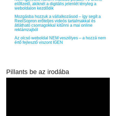
előfizető, akiknél a digitális jelenlét tényleg a
weboldalon kezdődik
Mozgásba hozzuk a vállalkozásod – így segít a
ReelSopron erőteljes videós tartalmakkal és
átlátható csomagokkal kitűnni a mai online
reklámzajból
Az olcsó weboldal NEM veszélyes – a hozzá nem
értő fejlesztő viszont IGEN
Pillants be az irodába