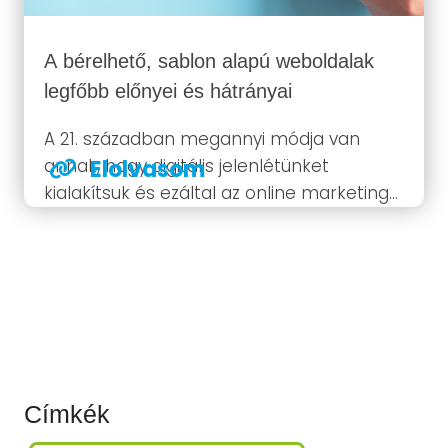
A bérelhető, sablon alapú weboldalak
legfőbb előnyei és hátrányai
A 21. században megannyi módja van
annak, hogy digitális jelenlétünket
Elolvasom
kialakítsuk és ezáltal az online marketing
rögös útján elinduljunk. Mostanra nem
kérdés többé, hogy a fogyasztók döntő
többsége a világháló segítségével
tájékozódik.
Címkék