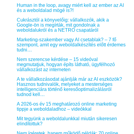
Human in the loop, avagy miért kell az ember az AI
és a weboldalad mögé is?!
Cukrásztól a könyvelőig: vállalkozók, akik a
Google-ön is megírták, mit gondolnak a
weboldalukról és a NETRO csapatáról
Marketing-szakember vagy AI csetablak? – 7 fő
szempont, amit egy weboldalkészítés előtt érdemes
tudni…
Nem szerencse kérdése – 15 videóval
megmutatjuk, hogyan építs látható, ügyfélhozó
vállalkozást az interneten
A te vállalkozásodat ajánlják már az AI eszközök?
Hasznos tudnivalók, melyeket a mesterséges
intelligenciára történő keresőoptimalizálásról
tudnod kell…
A 2026-os év 15 meghatározó online marketing
tippje a weboldaladhoz – videókkal
Mit tegyünk a weboldalunkkal miután sikeresen
elindítottuk?
Nem ígéretek, hanem működő példák: 70 online