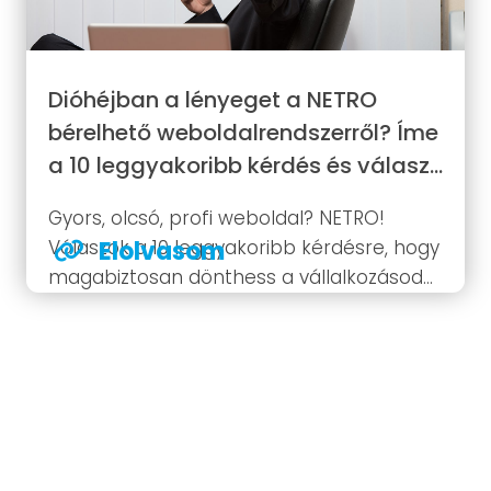
Dióhéjban a lényeget a NETRO
bérelhető weboldalrendszerről? Íme
a 10 leggyakoribb kérdés és válasz…
Gyors, olcsó, profi weboldal? NETRO!
Válaszok a 10 leggyakoribb kérdésre, hogy
Elolvasom
magabiztosan dönthess a vállalkozásod
online jövőjéről.