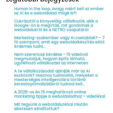
Human in the loop, avagy miért kell az ember
az AI és a weboldalad mögé is?!
Cukrásztól a könyvelőig: vállalkozók, akik a
Google-ön is megírták, mit gondolnak a
weboldalukról és a NETRO csapatáról
Marketing-szakember vagy AI csetablak? – 7
fő szempont, amit egy weboldalkészítés előtt
érdemes tudni…
Nem szerencse kérdése – 15 videóval
megmutatjuk, hogyan építs látható,
ügyfélhozó vállalkozást az interneten
A te vállalkozásodat ajánlják már az AI
eszközök? Hasznos tudnivalók, melyeket a
mesterséges intelligenciára történő
keresőoptimalizálásról tudnod kell…
A 2026-os év 15 meghatározó online
marketing tippje a weboldaladhoz – videókkal
Mit tegyünk a weboldalunkkal miután
sikeresen elindítottuk?