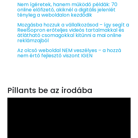
Nem ígéretek, hanem működő példák: 70
online előfizető, akiknél a digitális jelenlét
tényleg a weboldalon kezdődik
Mozgásba hozzuk a vállalkozásod – így segít a
ReelSopron erőteljes videós tartalmakkal és
átlátható csomagokkal kitűnni a mai online
reklámzajból
Az olcsó weboldal NEM veszélyes – a hozzá
nem értő fejlesztő viszont IGEN
Pillants be az irodába