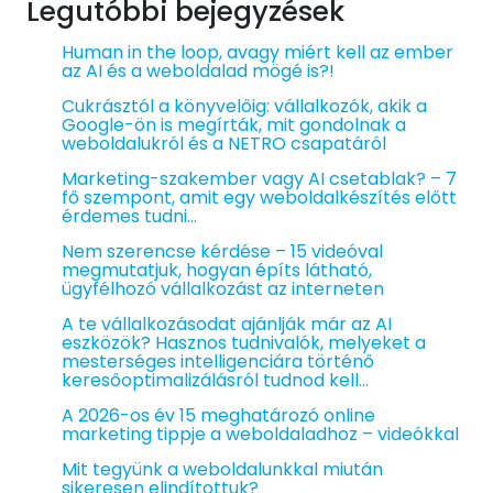
Legutóbbi bejegyzések
Human in the loop, avagy miért kell az ember
az AI és a weboldalad mögé is?!
Cukrásztól a könyvelőig: vállalkozók, akik a
Google-ön is megírták, mit gondolnak a
weboldalukról és a NETRO csapatáról
Marketing-szakember vagy AI csetablak? – 7
fő szempont, amit egy weboldalkészítés előtt
érdemes tudni…
Nem szerencse kérdése – 15 videóval
megmutatjuk, hogyan építs látható,
ügyfélhozó vállalkozást az interneten
A te vállalkozásodat ajánlják már az AI
eszközök? Hasznos tudnivalók, melyeket a
mesterséges intelligenciára történő
keresőoptimalizálásról tudnod kell…
A 2026-os év 15 meghatározó online
marketing tippje a weboldaladhoz – videókkal
Mit tegyünk a weboldalunkkal miután
sikeresen elindítottuk?