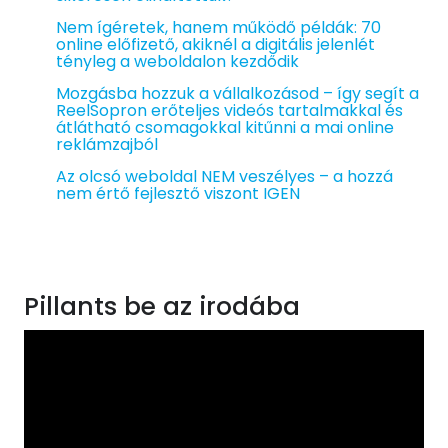
Nem ígéretek, hanem működő példák: 70
online előfizető, akiknél a digitális jelenlét
tényleg a weboldalon kezdődik
Mozgásba hozzuk a vállalkozásod – így segít a
ReelSopron erőteljes videós tartalmakkal és
átlátható csomagokkal kitűnni a mai online
reklámzajból
Az olcsó weboldal NEM veszélyes – a hozzá
nem értő fejlesztő viszont IGEN
Pillants be az irodába