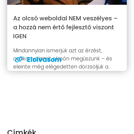
Az olcsó weboldal NEM veszélyes –
a hozzá nem értő fejlesztő viszont
IGEN
Mindannyian ismerjük azt az érzést,
amikor valamit olcsón megúszunk – és
Elolvasom
eleinte még elégedetten dörzsöljük a
tenyerünket. Aztán pár hét, hónap múlva
rájövünk: amit spóroltunk az elején, azt
most azonban már duplán fizetjük meg.
Időben, idegeskedésben, pénzben,
hitelességben. Azt hittük,...
Címkék