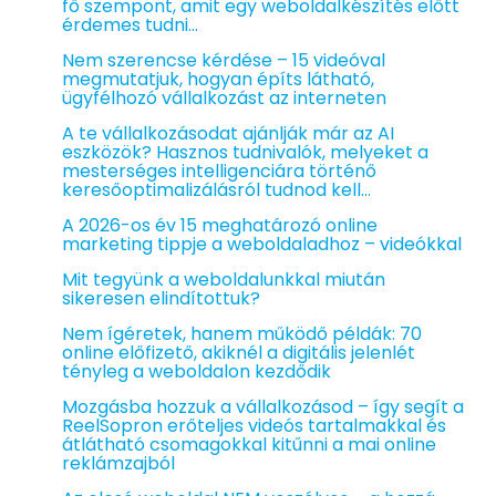
fő szempont, amit egy weboldalkészítés előtt
érdemes tudni…
Nem szerencse kérdése – 15 videóval
megmutatjuk, hogyan építs látható,
ügyfélhozó vállalkozást az interneten
A te vállalkozásodat ajánlják már az AI
eszközök? Hasznos tudnivalók, melyeket a
mesterséges intelligenciára történő
keresőoptimalizálásról tudnod kell…
A 2026-os év 15 meghatározó online
marketing tippje a weboldaladhoz – videókkal
Mit tegyünk a weboldalunkkal miután
sikeresen elindítottuk?
Nem ígéretek, hanem működő példák: 70
online előfizető, akiknél a digitális jelenlét
tényleg a weboldalon kezdődik
Mozgásba hozzuk a vállalkozásod – így segít a
ReelSopron erőteljes videós tartalmakkal és
átlátható csomagokkal kitűnni a mai online
reklámzajból