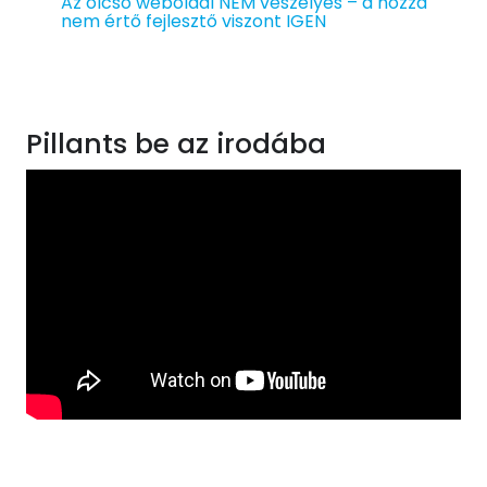
Az olcsó weboldal NEM veszélyes – a hozzá
nem értő fejlesztő viszont IGEN
Pillants be az irodába