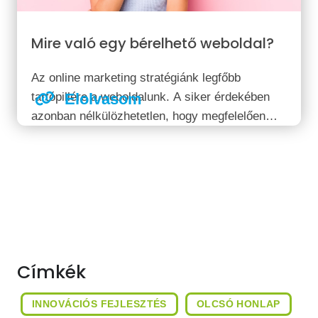
Mire való egy bérelhető weboldal?
Az online marketing stratégiánk legfőbb
tartópillére a weboldalunk. A siker érdekében
Elolvasom
azonban nélkülözhetetlen, hogy megfelelően
átgondolt, jól felépített alappal induljunk.
Címkék
INNOVÁCIÓS FEJLESZTÉS
OLCSÓ HONLAP