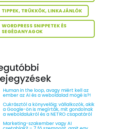
TIPPEK, TRÜKKÖK, LINKAJÁNLÓK
WORDPRESS SNIPPETEK ÉS
SEGÉDANYAGOK
egutóbbi
ejegyzések
Human in the loop, avagy miért kell az
ember az AI és a weboldalad mögé is?!
Cukrásztól a könyvelőig: vállalkozók, akik
a Google-ön is megírták, mit gondolnak
a weboldalukról és a NETRO csapatáról
Marketing-szakember vagy AI
csetablak? – 7 fő szempont, amit egy