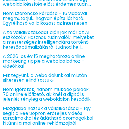
weboldalkészítés előtt érdemes tudni…
Nem szerencse kérdése – 15 videóval
megmutatjuk, hogyan építs látható,
ügyfélhozó vállalkozást az interneten
A te vállalkozásodat ajánlják már az AI
eszközök? Hasznos tudnivalók, melyeket
a mesterséges intelligenciára történő
keresőoptimalizálásról tudnod kell…
A 2026-os év 15 meghatározó online
marketing tippje a weboldaladhoz –
videókkal
Mit tegyünk a weboldalunkkal miután
sikeresen elindítottuk?
Nem ígéretek, hanem működő példák:
70 online előfizető, akiknél a digitális
jelenlét tényleg a weboldalon kezdődik
Mozgásba hozzuk a vállalkozásod – így
segít a ReelSopron erőteljes videós
tartalmakkal és átlátható csomagokkal
kitűnni a mai online reklámzajból