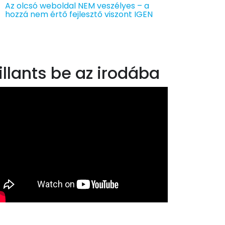
Az olcsó weboldal NEM veszélyes – a
hozzá nem értő fejlesztő viszont IGEN
illants be az irodába