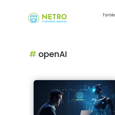
Törté
#
openAI