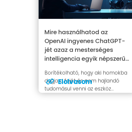
Mire használhatod az
OpenAI ingyenes ChatGPT-
jét azaz a mesterséges
intelligencia egyik népszerű
kommunikációs eszközét?
Borítékolható, hogy aki homokba
dugja a fejét és nem hajlandó
Elolvasom
tudomásul venni az eszköz
nagyszerűségét az sajnos
hamarosan szinte minden
területen komoly hátrányba
kerülhet a szoftvert
mindennapokban alkalmazó