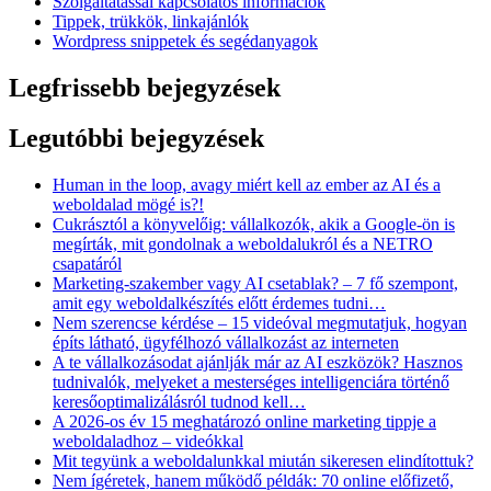
Szolgáltatással kapcsolatos információk
Tippek, trükkök, linkajánlók
Wordpress snippetek és segédanyagok
Legfrissebb bejegyzések
Legutóbbi bejegyzések
Human in the loop, avagy miért kell az ember az AI és a
weboldalad mögé is?!
Cukrásztól a könyvelőig: vállalkozók, akik a Google-ön is
megírták, mit gondolnak a weboldalukról és a NETRO
csapatáról
Marketing-szakember vagy AI csetablak? – 7 fő szempont,
amit egy weboldalkészítés előtt érdemes tudni…
Nem szerencse kérdése – 15 videóval megmutatjuk, hogyan
építs látható, ügyfélhozó vállalkozást az interneten
A te vállalkozásodat ajánlják már az AI eszközök? Hasznos
tudnivalók, melyeket a mesterséges intelligenciára történő
keresőoptimalizálásról tudnod kell…
A 2026-os év 15 meghatározó online marketing tippje a
weboldaladhoz – videókkal
Mit tegyünk a weboldalunkkal miután sikeresen elindítottuk?
Nem ígéretek, hanem működő példák: 70 online előfizető,