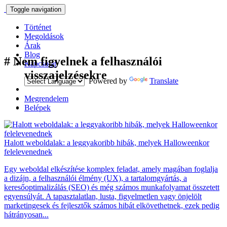
Toggle navigation
Történet
Megoldások
Árak
Blog
#
Nem figyelnek a felhasználói
Kapcsolat
visszajelzésekre
Powered by
Translate
Megrendelem
Belépek
Halott weboldalak: a leggyakoribb hibák, melyek Halloweenkor
felelevenednek
Egy weboldal elkészítése komplex feladat, amely magában foglalja
a dizájn, a felhasználói élmény (UX), a tartalomgyártás, a
keresőoptimalizálás (SEO) és még számos munkafolyamat összetett
egyensúlyát. A tapasztalatlan, lusta, figyelmetlen vagy önjelölt
marketingesek és fejlesztők számos hibát elkövethetnek, ezek pedig
hátrányosan...