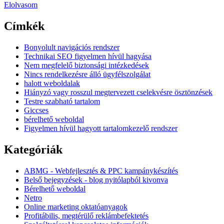
Elolvasom
Címkék
Bonyolult navigációs rendszer
Technikai SEO figyelmen hívül hagyása
Nem megfelelő biztonsági intézkedések
Nincs rendelkezésre álló ügyfélszolgálat
halott weboldalak
Hiányzó vagy rosszul megtervezett cselekvésre ösztönzések
Testre szabható tartalom
Giccses
bérelhető weboldal
Figyelmen hívül hagyott tartalomkezelő rendszer
Kategóriák
ABMG - Webfejlesztés & PPC kampánykészítés
Belső bejegyzések - blog nyitólapból kivonva
Bérelhető weboldal
Netro
Online marketing oktatóanyagok
Profitábilis, megtérülő reklámbefektetés