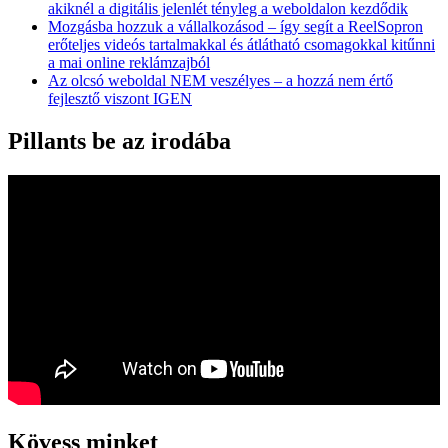
akiknél a digitális jelenlét tényleg a weboldalon kezdődik
Mozgásba hozzuk a vállalkozásod – így segít a ReelSopron
erőteljes videós tartalmakkal és átlátható csomagokkal kitűnni
a mai online reklámzajból
Az olcsó weboldal NEM veszélyes – a hozzá nem értő
fejlesztő viszont IGEN
Pillants be az irodába
Kövess minket