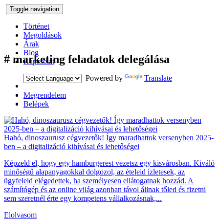
Toggle navigation
Történet
Megoldások
Árak
Blog
#
marketing feladatok delegálása
Kapcsolat
Powered by
Translate
Megrendelem
Belépek
Hahó, dinoszaurusz cégvezetők! Így maradhattok versenyben 2025-
ben – a digitalizáció kihívásai és lehetőségei
Képzeld el, hogy egy hamburgerest vezetsz egy kisvárosban. Kiváló
minőségű alapanyagokkal dolgozol, az ételeid ízletesek, az
ügyfeleid elégedettek, ha személyesen ellátogatnak hozzád. A
számítógép és az online világ azonban távol állnak tőled és fizetni
sem szeretnél érte egy kompetens vállalkozásnak,...
Elolvasom