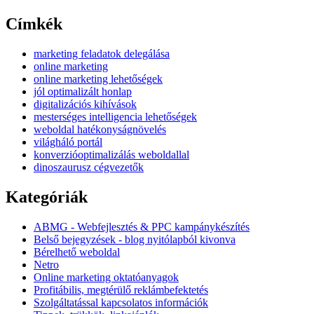
Címkék
marketing feladatok delegálása
online marketing
online marketing lehetőségek
jól optimalizált honlap
digitalizációs kihívások
mesterséges intelligencia lehetőségek
weboldal hatékonyságnövelés
világháló portál
konverzióoptimalizálás weboldallal
dinoszaurusz cégvezetők
Kategóriák
ABMG - Webfejlesztés & PPC kampánykészítés
Belső bejegyzések - blog nyitólapból kivonva
Bérelhető weboldal
Netro
Online marketing oktatóanyagok
Profitábilis, megtérülő reklámbefektetés
Szolgáltatással kapcsolatos információk