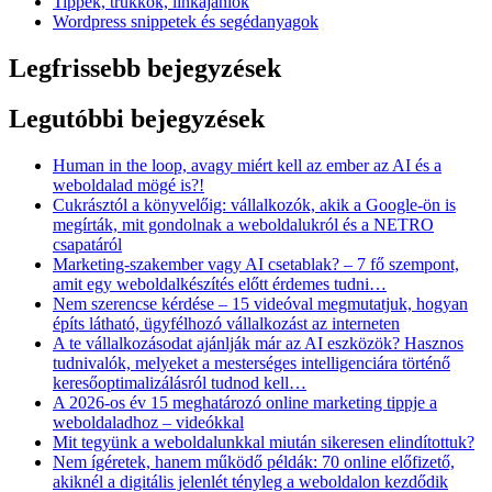
Tippek, trükkök, linkajánlók
Wordpress snippetek és segédanyagok
Legfrissebb bejegyzések
Legutóbbi bejegyzések
Human in the loop, avagy miért kell az ember az AI és a
weboldalad mögé is?!
Cukrásztól a könyvelőig: vállalkozók, akik a Google-ön is
megírták, mit gondolnak a weboldalukról és a NETRO
csapatáról
Marketing-szakember vagy AI csetablak? – 7 fő szempont,
amit egy weboldalkészítés előtt érdemes tudni…
Nem szerencse kérdése – 15 videóval megmutatjuk, hogyan
építs látható, ügyfélhozó vállalkozást az interneten
A te vállalkozásodat ajánlják már az AI eszközök? Hasznos
tudnivalók, melyeket a mesterséges intelligenciára történő
keresőoptimalizálásról tudnod kell…
A 2026-os év 15 meghatározó online marketing tippje a
weboldaladhoz – videókkal
Mit tegyünk a weboldalunkkal miután sikeresen elindítottuk?
Nem ígéretek, hanem működő példák: 70 online előfizető,
akiknél a digitális jelenlét tényleg a weboldalon kezdődik