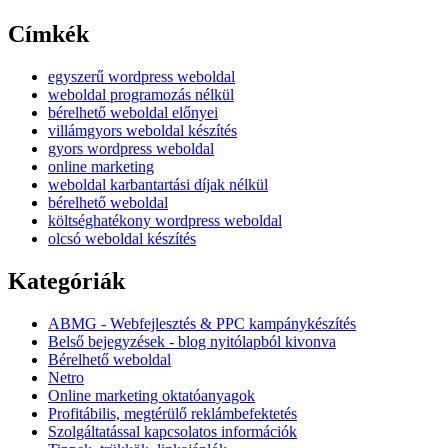
Címkék
egyszerű wordpress weboldal
weboldal programozás nélkül
bérelhető weboldal előnyei
villámgyors weboldal készítés
gyors wordpress weboldal
online marketing
weboldal karbantartási díjak nélkül
bérelhető weboldal
költséghatékony wordpress weboldal
olcsó weboldal készítés
Kategóriák
ABMG - Webfejlesztés & PPC kampánykészítés
Belső bejegyzések - blog nyitólapból kivonva
Bérelhető weboldal
Netro
Online marketing oktatóanyagok
Profitábilis, megtérülő reklámbefektetés
Szolgáltatással kapcsolatos információk