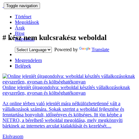
Toggle navigation
Történet
Megoldások
Árak
Blog
#
kész nem kulcsrakész weboldal
Kapcsolat
Powered by
Translate
Megrendelem
Belépek
Online jelenlét újragondolva: weboldal készítés vállalkozásoknak
egyszerűen, gyorsan és költséghatékonyan
Az online térben való jelenlét mára nélkülözhetetlenné vált a
vállalkozások számára. Sokak szerint a weboldal fejlesztése és
fenntartása bonyolult, időigényes és költséges. Itt jön képbe a
NETRO, a bérelhető weboldal megoldása, mely megkönnyíti
bárkinek az internetes arculat kialakítását és kezelését....
Elolvasom