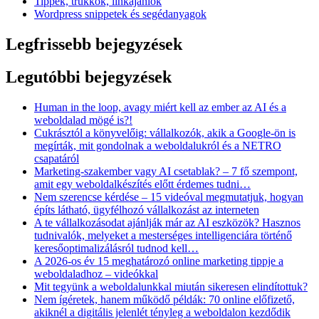
Tippek, trükkök, linkajánlók
Wordpress snippetek és segédanyagok
Legfrissebb bejegyzések
Legutóbbi bejegyzések
Human in the loop, avagy miért kell az ember az AI és a
weboldalad mögé is?!
Cukrásztól a könyvelőig: vállalkozók, akik a Google-ön is
megírták, mit gondolnak a weboldalukról és a NETRO
csapatáról
Marketing-szakember vagy AI csetablak? – 7 fő szempont,
amit egy weboldalkészítés előtt érdemes tudni…
Nem szerencse kérdése – 15 videóval megmutatjuk, hogyan
építs látható, ügyfélhozó vállalkozást az interneten
A te vállalkozásodat ajánlják már az AI eszközök? Hasznos
tudnivalók, melyeket a mesterséges intelligenciára történő
keresőoptimalizálásról tudnod kell…
A 2026-os év 15 meghatározó online marketing tippje a
weboldaladhoz – videókkal
Mit tegyünk a weboldalunkkal miután sikeresen elindítottuk?
Nem ígéretek, hanem működő példák: 70 online előfizető,
akiknél a digitális jelenlét tényleg a weboldalon kezdődik