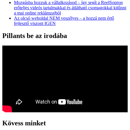
Mozgásba hozzuk a vállalkozásod – így segít a ReelSopron
erőteljes videós tartalmakkal és átlátható csomagokkal kitűnni
a mai online reklámzajból
Az olcsó weboldal NEM veszélyes – a hozzá nem értő
fejlesztő viszont IGEN
Pillants be az irodába
Kövess minket