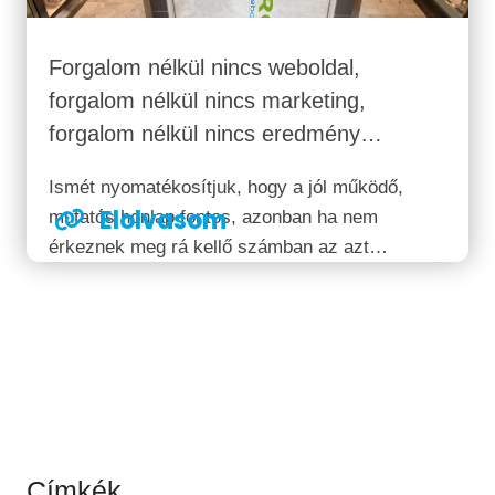
Forgalom nélkül nincs weboldal,
forgalom nélkül nincs marketing,
forgalom nélkül nincs eredmény…
Ismét nyomatékosítjuk, hogy a jól működő,
Elolvasom
mutatós honlap fontos, azonban ha nem
érkeznek meg rá kellő számban az azt
böngésző felhasználók, azaz nincsen folytonos
forgalma, az körülbelül olyan, mintha komoly
pénzeket fektetnénk profin elkészített
óriásplakátos hirdetésekbe, majd
kiragasztanánk őket az...
Címkék