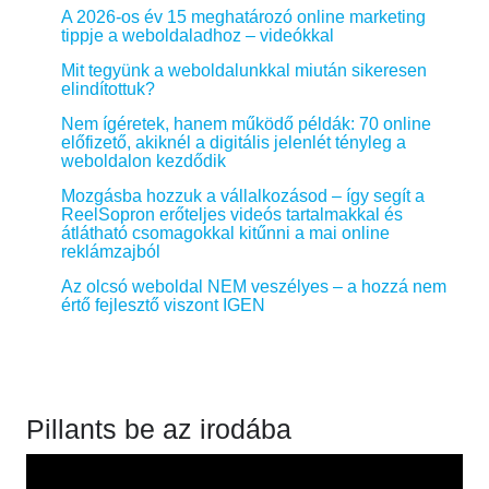
A 2026-os év 15 meghatározó online marketing
tippje a weboldaladhoz – videókkal
Mit tegyünk a weboldalunkkal miután sikeresen
elindítottuk?
Nem ígéretek, hanem működő példák: 70 online
előfizető, akiknél a digitális jelenlét tényleg a
weboldalon kezdődik
Mozgásba hozzuk a vállalkozásod – így segít a
ReelSopron erőteljes videós tartalmakkal és
átlátható csomagokkal kitűnni a mai online
reklámzajból
Az olcsó weboldal NEM veszélyes – a hozzá nem
értő fejlesztő viszont IGEN
Pillants be az irodába