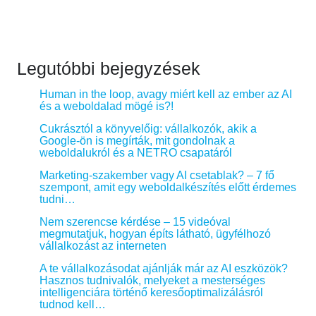
Legutóbbi bejegyzések
Human in the loop, avagy miért kell az ember az AI
és a weboldalad mögé is?!
Cukrásztól a könyvelőig: vállalkozók, akik a
Google-ön is megírták, mit gondolnak a
weboldalukról és a NETRO csapatáról
Marketing-szakember vagy AI csetablak? – 7 fő
szempont, amit egy weboldalkészítés előtt érdemes
tudni…
Nem szerencse kérdése – 15 videóval
megmutatjuk, hogyan építs látható, ügyfélhozó
vállalkozást az interneten
A te vállalkozásodat ajánlják már az AI eszközök?
Hasznos tudnivalók, melyeket a mesterséges
intelligenciára történő keresőoptimalizálásról
tudnod kell…