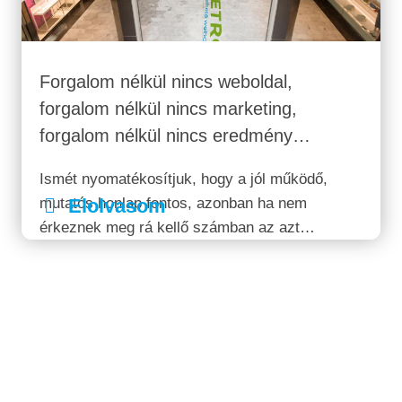
Forgalom nélkül nincs weboldal,
forgalom nélkül nincs marketing,
forgalom nélkül nincs eredmény…
Ismét nyomatékosítjuk, hogy a jól működő,
mutatós honlap fontos, azonban ha nem
Elolvasom
érkeznek meg rá kellő számban az azt
böngésző felhasználók, azaz nincsen folytonos
forgalma, az körülbelül olyan, mintha komoly
pénzeket fektetnénk profin elkészített
óriásplakátos hirdetésekbe, majd
kiragasztanánk őket az...