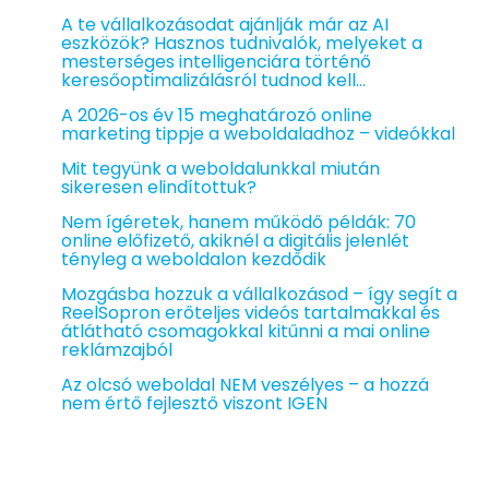
A te vállalkozásodat ajánlják már az AI
eszközök? Hasznos tudnivalók, melyeket a
mesterséges intelligenciára történő
keresőoptimalizálásról tudnod kell…
A 2026-os év 15 meghatározó online
marketing tippje a weboldaladhoz – videókkal
Mit tegyünk a weboldalunkkal miután
sikeresen elindítottuk?
Nem ígéretek, hanem működő példák: 70
online előfizető, akiknél a digitális jelenlét
tényleg a weboldalon kezdődik
Mozgásba hozzuk a vállalkozásod – így segít a
ReelSopron erőteljes videós tartalmakkal és
átlátható csomagokkal kitűnni a mai online
reklámzajból
Az olcsó weboldal NEM veszélyes – a hozzá
nem értő fejlesztő viszont IGEN