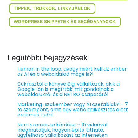
TIPPEK, TRÜKKÖK, LINKAJÁNLÓK
WORDPRESS SNIPPETEK ÉS SEGÉDANYAGOK
Legutóbbi bejegyzések
Human in the loop, avagy miért kell az ember
az AI és a weboldalad mögé is?!
Cukrásztól a könyvelőig: vállalkozók, akik a
Google-ön is megírták, mit gondolnak a
weboldalukról és a NETRO csapatáról
Marketing-szakember vagy AI csetablak? – 7
fő szempont, amit egy weboldalkészítés előtt
érdemes tudni…
Nem szerencse kérdése – 15 videóval
megmutatjuk, hogyan építs látható,
ügyfélhozó vállalkozást az interneten