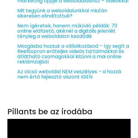
marketing tippje a weboldaladhoz – videókkal
Mit tegyünk a weboldalunkkal miután
sikeresen elindítottuk?
Nem ígéretek, hanem működő példák: 70
online előfizető, akiknél a digitális jelenlét
tényleg a weboldalon kezdődik
Mozgásba hozzuk a vállalkozásod – így segít a
ReelSopron erőteljes videós tartalmakkal és
átlátható csomagokkal kitűnni a mai online
reklámzajból
Az olcsó weboldal NEM veszélyes – a hozzá
nem értő fejlesztő viszont IGEN
Pillants be az irodába