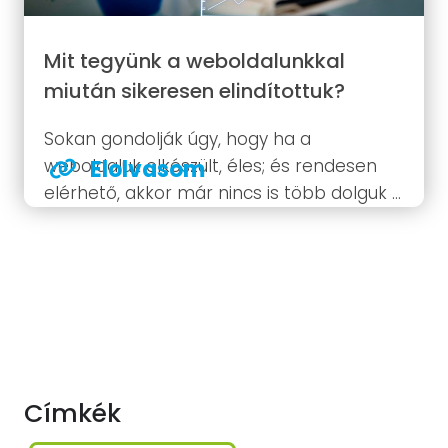
Mit tegyünk a weboldalunkkal
miután sikeresen elindítottuk?
Sokan gondolják úgy, hogy ha a
weboldaluk elkészült, éles; és rendesen
Elolvasom
elérhető, akkor már nincs is több dolguk –
félretehetik az online marketinget és az
oldaluk majd futószalagon hozza nekik az
ügyfeleket. Ebben természetesen van
valamennyi igazság. Egy jó weboldal...
Címkék