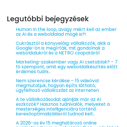
Legutóbbi bejegyzések
Human in the loop, avagy miért kell az ember
az AI és a weboldalad mögé is?!
Cukrásztól a könyvelőig: vállalkozók, akik a
Google-ön is megírták, mit gondolnak a
weboldalukról és a NETRO csapatáról
Marketing-szakember vagy AI csetablak? – 7
fő szempont, amit egy weboldalkészítés előtt
érdemes tudni…
Nem szerencse kérdése – 15 videóval
megmutatjuk, hogyan építs látható,
ügyfélhozó vállalkozást az interneten
A te vállalkozásodat ajánlják már az AI
eszközök? Hasznos tudnivalók, melyeket a
mesterséges intelligenciára történő
keresőoptimalizálásról tudnod kell…
A 2026-os év 15 meghatározó online