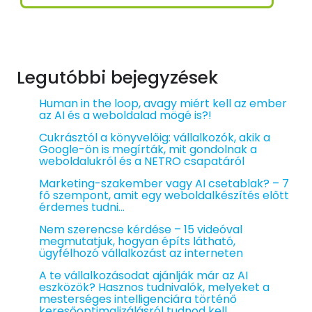
Legutóbbi bejegyzések
Human in the loop, avagy miért kell az ember
az AI és a weboldalad mögé is?!
Cukrásztól a könyvelőig: vállalkozók, akik a
Google-ön is megírták, mit gondolnak a
weboldalukról és a NETRO csapatáról
Marketing-szakember vagy AI csetablak? – 7
fő szempont, amit egy weboldalkészítés előtt
érdemes tudni…
Nem szerencse kérdése – 15 videóval
megmutatjuk, hogyan építs látható,
ügyfélhozó vállalkozást az interneten
A te vállalkozásodat ajánlják már az AI
eszközök? Hasznos tudnivalók, melyeket a
mesterséges intelligenciára történő
keresőoptimalizálásról tudnod kell…