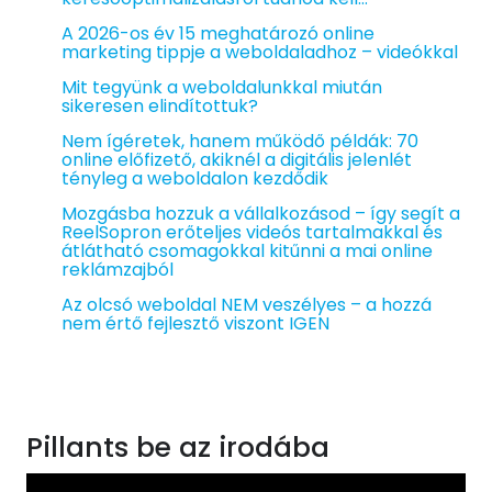
A 2026-os év 15 meghatározó online
marketing tippje a weboldaladhoz – videókkal
Mit tegyünk a weboldalunkkal miután
sikeresen elindítottuk?
Nem ígéretek, hanem működő példák: 70
online előfizető, akiknél a digitális jelenlét
tényleg a weboldalon kezdődik
Mozgásba hozzuk a vállalkozásod – így segít a
ReelSopron erőteljes videós tartalmakkal és
átlátható csomagokkal kitűnni a mai online
reklámzajból
Az olcsó weboldal NEM veszélyes – a hozzá
nem értő fejlesztő viszont IGEN
Pillants be az irodába