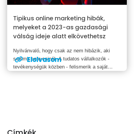
Tipikus online marketing hibák,
melyeket a 2023-as gazdasági
válság ideje alatt elkövethetsz
Nyilvánvaló, hogy csak az nem hibázik, aki
Elolvasom
semmit sem csinál. A tudatos vállalkozók -
tevékenységük közben - felismerik a saját
tévedéseiket és minden esetben képesek a
változtatásra. A főnököt a vezetőtől pontosan
ez a tulajdonság szokta megkülönböztetni.
Hozunk néhány hétköznapi...
Címkék