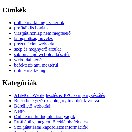
Címkék
online marketing szakértők
profitábilis honlap
vizsgált honlap nem megfelelő
látogatottság növelés
prezentációs weboldal
szép és megnyerő arculat
sablon alapú weboldalkészítés
weboldal bérlés
befektetés ami megtérül
online marketing
Kategóriák
ABMG - Webfejlesztés & PPC kampánykészítés
Belső bejegyzések - blog nyitólapból kivonva
Bérelhető weboldal
Netro
Online marketing oktatóanyagok
Profitábilis, megtérülő reklámbefektetés
Szolgáltatással kapcsolatos információk