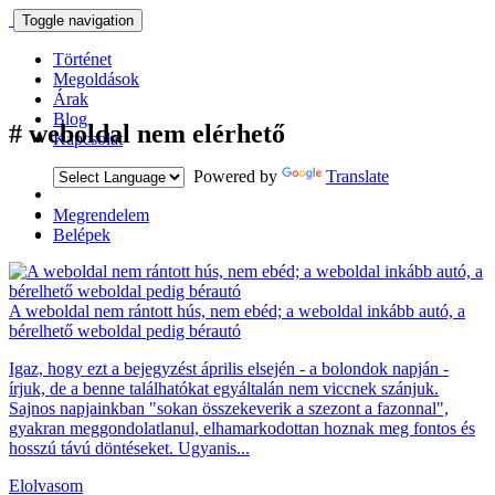
Toggle navigation
Történet
Megoldások
Árak
Blog
#
weboldal nem elérhető
Kapcsolat
Powered by
Translate
Megrendelem
Belépek
A weboldal nem rántott hús, nem ebéd; a weboldal inkább autó, a
bérelhető weboldal pedig bérautó
Igaz, hogy ezt a bejegyzést április elsején - a bolondok napján -
írjuk, de a benne találhatókat egyáltalán nem viccnek szánjuk.
Sajnos napjainkban "sokan összekeverik a szezont a fazonnal",
gyakran meggondolatlanul, elhamarkodottan hoznak meg fontos és
hosszú távú döntéseket. Ugyanis...
Elolvasom