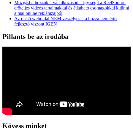
Mozgásba hozzuk a vállalkozásod – így segít a ReelSopron
erőteljes videós tartalmakkal és átlátható csomagokkal kitűnni
a mai online reklámzajból
Az olcsó weboldal NEM veszélyes – a hozzá nem értő
fejlesztő viszont IGEN
Pillants be az irodába
Kövess minket