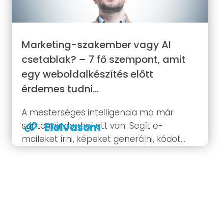
Marketing-szakember vagy AI
csetablak? – 7 fő szempont, amit
egy weboldalkészítés előtt
érdemes tudni…
A mesterséges intelligencia ma már
szinte mindenhol ott van. Segít e-
Elolvasom
maileket írni, képeket generálni, kódot
javítani – és igen, weboldalakat is tud
„fejleszteni”. Néhány prompttal, percek
alatt. Teljesen ingyen vagy épp csak pár
ezer forintért. Akkor miért ne ezzel
indítsa...