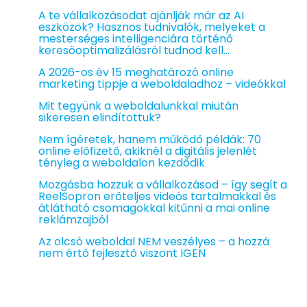
A te vállalkozásodat ajánlják már az AI
eszközök? Hasznos tudnivalók, melyeket a
mesterséges intelligenciára történő
keresőoptimalizálásról tudnod kell…
A 2026-os év 15 meghatározó online
marketing tippje a weboldaladhoz – videókkal
Mit tegyünk a weboldalunkkal miután
sikeresen elindítottuk?
Nem ígéretek, hanem működő példák: 70
online előfizető, akiknél a digitális jelenlét
tényleg a weboldalon kezdődik
Mozgásba hozzuk a vállalkozásod – így segít a
ReelSopron erőteljes videós tartalmakkal és
átlátható csomagokkal kitűnni a mai online
reklámzajból
Az olcsó weboldal NEM veszélyes – a hozzá
nem értő fejlesztő viszont IGEN