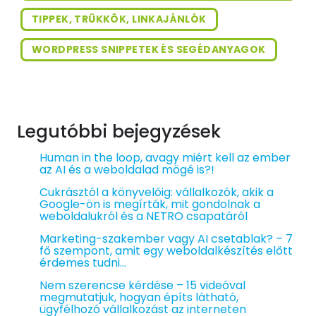
TIPPEK, TRÜKKÖK, LINKAJÁNLÓK
WORDPRESS SNIPPETEK ÉS SEGÉDANYAGOK
Legutóbbi bejegyzések
Human in the loop, avagy miért kell az ember
az AI és a weboldalad mögé is?!
Cukrásztól a könyvelőig: vállalkozók, akik a
Google-ön is megírták, mit gondolnak a
weboldalukról és a NETRO csapatáról
Marketing-szakember vagy AI csetablak? – 7
fő szempont, amit egy weboldalkészítés előtt
érdemes tudni…
Nem szerencse kérdése – 15 videóval
megmutatjuk, hogyan építs látható,
ügyfélhozó vállalkozást az interneten