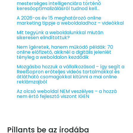
mesterséges intelligenciára történő
keresőoptimalizálásról tudnod kell…
A 2026-os év 15 meghatározó online
marketing tippje a weboldaladhoz – videókkal
Mit tegyünk a weboldalunkkal miután
sikeresen elindítottuk?
Nem ígéretek, hanem működő példák: 70
online előfizető, akiknél a digitális jelenlét
tényleg a weboldalon kezdődik
Mozgásba hozzuk a vállalkozásod – így segít a
ReelSopron erőteljes videós tartalmakkal és
átlátható csomagokkal kitűnni a mai online
reklámzajból
Az olcsó weboldal NEM veszélyes – a hozzá
nem értő fejlesztő viszont IGEN
Pillants be az irodába