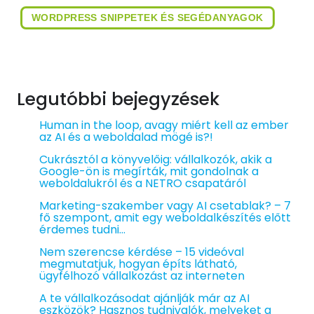
WORDPRESS SNIPPETEK ÉS SEGÉDANYAGOK
Legutóbbi bejegyzések
Human in the loop, avagy miért kell az ember
az AI és a weboldalad mögé is?!
Cukrásztól a könyvelőig: vállalkozók, akik a
Google-ön is megírták, mit gondolnak a
weboldalukról és a NETRO csapatáról
Marketing-szakember vagy AI csetablak? – 7
fő szempont, amit egy weboldalkészítés előtt
érdemes tudni…
Nem szerencse kérdése – 15 videóval
megmutatjuk, hogyan építs látható,
ügyfélhozó vállalkozást az interneten
A te vállalkozásodat ajánlják már az AI
eszközök? Hasznos tudnivalók, melyeket a