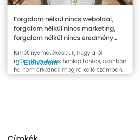
Forgalom nélkül nincs weboldal,
forgalom nélkül nincs marketing,
forgalom nélkül nincs eredmény…
Ismét nyomatékosítjuk, hogy a jól
működő, mutatós honlap fontos, azonban
Elolvasom
ha nem érkeznek meg rá kellő számban
az azt böngésző felhasználók, azaz
nincsen folytonos forgalma, az körülbelül
olyan, mintha komoly pénzeket
fektetnénk profin elkészített
óriásplakátos hirdetésekbe, majd
kiragasztanánk őket az...
Címkék