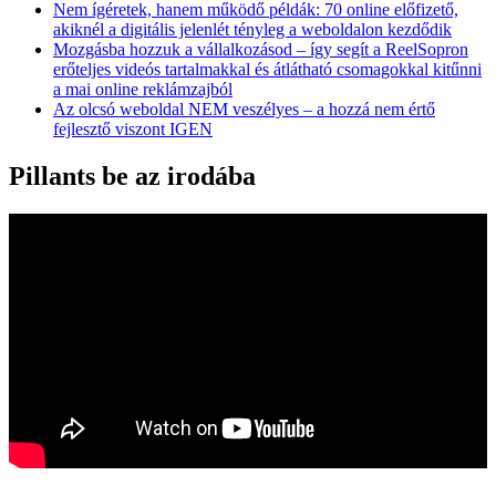
Nem ígéretek, hanem működő példák: 70 online előfizető,
akiknél a digitális jelenlét tényleg a weboldalon kezdődik
Mozgásba hozzuk a vállalkozásod – így segít a ReelSopron
erőteljes videós tartalmakkal és átlátható csomagokkal kitűnni
a mai online reklámzajból
Az olcsó weboldal NEM veszélyes – a hozzá nem értő
fejlesztő viszont IGEN
Pillants be az irodába