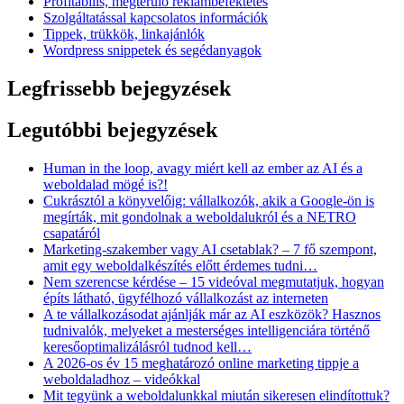
Profitábilis, megtérülő reklámbefektetés
Szolgáltatással kapcsolatos információk
Tippek, trükkök, linkajánlók
Wordpress snippetek és segédanyagok
Legfrissebb bejegyzések
Legutóbbi bejegyzések
Human in the loop, avagy miért kell az ember az AI és a
weboldalad mögé is?!
Cukrásztól a könyvelőig: vállalkozók, akik a Google-ön is
megírták, mit gondolnak a weboldalukról és a NETRO
csapatáról
Marketing-szakember vagy AI csetablak? – 7 fő szempont,
amit egy weboldalkészítés előtt érdemes tudni…
Nem szerencse kérdése – 15 videóval megmutatjuk, hogyan
építs látható, ügyfélhozó vállalkozást az interneten
A te vállalkozásodat ajánlják már az AI eszközök? Hasznos
tudnivalók, melyeket a mesterséges intelligenciára történő
keresőoptimalizálásról tudnod kell…
A 2026-os év 15 meghatározó online marketing tippje a
weboldaladhoz – videókkal
Mit tegyünk a weboldalunkkal miután sikeresen elindítottuk?