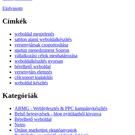
Elolvasom
Címkék
weboldal megjelenés
sablon alapú weboldalkészítés
versenytársak csoportosítása
startup menedzsment Sopron
vállalkozási célok meghatározása
weboldalkészítés gyorsan
bérelhető weboldal
versenytárs elemzés
célcsoport kialakítás
weboldal készítés
Kategóriák
ABMG - Webfejlesztés & PPC kampánykészítés
Belső bejegyzések - blog nyitólapból kivonva
Bérelhető weboldal
Netro
Online marketing oktatóanyagok