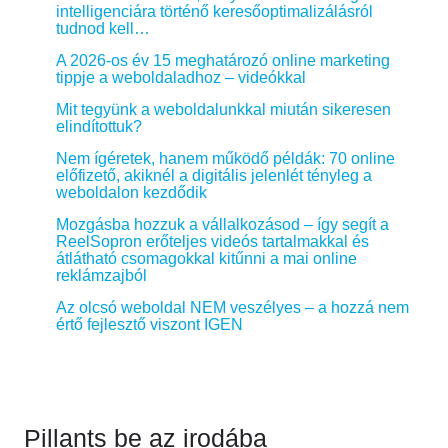
intelligenciára történő keresőoptimalizálásról
tudnod kell…
A 2026-os év 15 meghatározó online marketing
tippje a weboldaladhoz – videókkal
Mit tegyünk a weboldalunkkal miután sikeresen
elindítottuk?
Nem ígéretek, hanem működő példák: 70 online
előfizető, akiknél a digitális jelenlét tényleg a
weboldalon kezdődik
Mozgásba hozzuk a vállalkozásod – így segít a
ReelSopron erőteljes videós tartalmakkal és
átlátható csomagokkal kitűnni a mai online
reklámzajból
Az olcsó weboldal NEM veszélyes – a hozzá nem
értő fejlesztő viszont IGEN
Pillants be az irodába