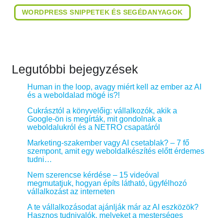
WORDPRESS SNIPPETEK ÉS SEGÉDANYAGOK
Legutóbbi bejegyzések
Human in the loop, avagy miért kell az ember az AI
és a weboldalad mögé is?!
Cukrásztól a könyvelőig: vállalkozók, akik a
Google-ön is megírták, mit gondolnak a
weboldalukról és a NETRO csapatáról
Marketing-szakember vagy AI csetablak? – 7 fő
szempont, amit egy weboldalkészítés előtt érdemes
tudni…
Nem szerencse kérdése – 15 videóval
megmutatjuk, hogyan építs látható, ügyfélhozó
vállalkozást az interneten
A te vállalkozásodat ajánlják már az AI eszközök?
Hasznos tudnivalók, melyeket a mesterséges