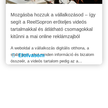
Mozgásba hozzuk a vállalkozásod – így
segít a ReelSopron erőteljes videós
tartalmakkal és átlátható csomagokkal
kitűnni a mai online reklámzajból
A weboldal a vállalkozás digitális otthona, a
stabil pont, ahol minden információ és bizalom
Elolvasom
összeér, a videós tartalom pedig az a
figyelemfelhívó kapu, amelyen keresztül a mai
rohanó felhasználó egyáltalán belép ebbe a
térbe.