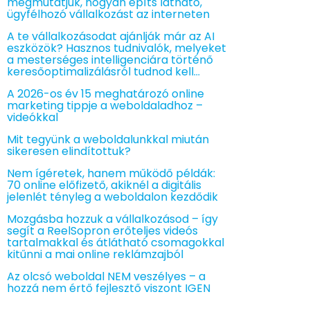
megmutatjuk, hogyan építs látható,
ügyfélhozó vállalkozást az interneten
A te vállalkozásodat ajánlják már az AI
eszközök? Hasznos tudnivalók, melyeket
a mesterséges intelligenciára történő
keresőoptimalizálásról tudnod kell…
A 2026-os év 15 meghatározó online
marketing tippje a weboldaladhoz –
videókkal
Mit tegyünk a weboldalunkkal miután
sikeresen elindítottuk?
Nem ígéretek, hanem működő példák:
70 online előfizető, akiknél a digitális
jelenlét tényleg a weboldalon kezdődik
Mozgásba hozzuk a vállalkozásod – így
segít a ReelSopron erőteljes videós
tartalmakkal és átlátható csomagokkal
kitűnni a mai online reklámzajból
Az olcsó weboldal NEM veszélyes – a
hozzá nem értő fejlesztő viszont IGEN