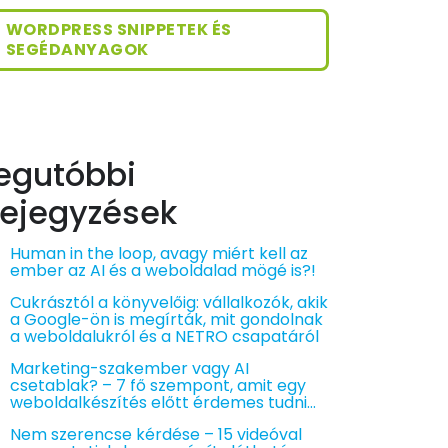
WORDPRESS SNIPPETEK ÉS
SEGÉDANYAGOK
egutóbbi
ejegyzések
Human in the loop, avagy miért kell az
ember az AI és a weboldalad mögé is?!
Cukrásztól a könyvelőig: vállalkozók, akik
a Google-ön is megírták, mit gondolnak
a weboldalukról és a NETRO csapatáról
Marketing-szakember vagy AI
csetablak? – 7 fő szempont, amit egy
weboldalkészítés előtt érdemes tudni…
Nem szerencse kérdése – 15 videóval