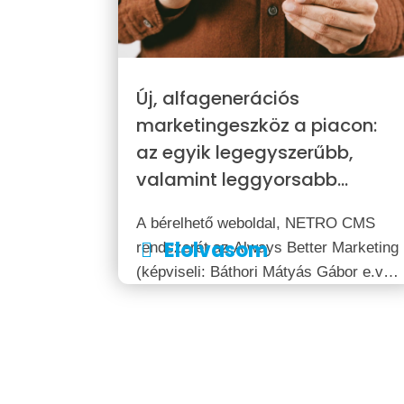
Új, alfagenerációs
marketingeszköz a piacon:
az egyik legegyszerűbb,
valamint leggyorsabb
módja landing oldal
A bérelhető weboldal, NETRO CMS
elindításának és
Elolvasom
rendszerét az Always Better Marketing
üzemeltetésének
(képviseli: Báthori Mátyás Gábor e.v.)
és az ABMG Kft. (képviseli: Báthori-
Horváth Petra) munkatársai együtt
alkották meg. A szolgáltatás – a
formáját tekintve – nem egyedülálló de
ár-érték arányban mindenképpen