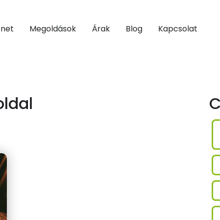
énet
Megoldások
Árak
Blog
Kapcsolat
ldal
C