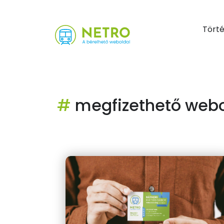
Tört
#
megfizethető webo