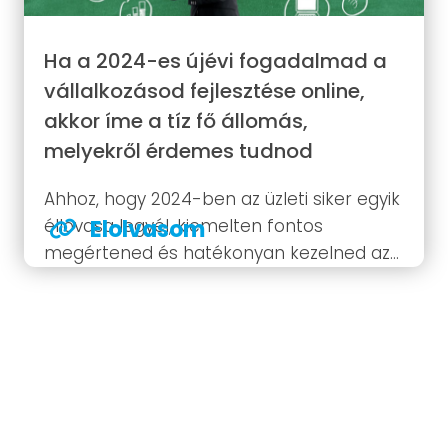
Ha a 2024-es újévi fogadalmad a
vállalkozásod fejlesztése online,
akkor íme a tíz fő állomás,
melyekről érdemes tudnod
Ahhoz, hogy 2024-ben az üzleti siker egyik
éllovasa legyél, kiemelten fontos
Elolvasom
megértened és hatékonyan kezelned az
online tér kihívásait és lehetőségeit. Íme
tíz alap lépés 2024 elejére, melyek
elengedhetetlenek ahhoz, hogy
vállalkozásod sikeresen fejlődjön az online
világban.