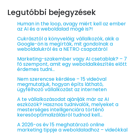
Legutóbbi bejegyzések
Human in the loop, avagy miért kell az ember
az AI és a weboldalad mögé is?!
Cukrásztól a könyvelőig: vállalkozók, akik a
Google-ön is megírták, mit gondolnak a
weboldalukról és a NETRO csapatáról
Marketing-szakember vagy AI csetablak? – 7
fő szempont, amit egy weboldalkészítés előtt
érdemes tudni…
Nem szerencse kérdése – 15 videóval
megmutatjuk, hogyan építs látható,
ügyfélhozó vállalkozást az interneten
A te vállalkozásodat ajánlják már az AI
eszközök? Hasznos tudnivalók, melyeket a
mesterséges intelligenciára történő
keresőoptimalizálásról tudnod kell…
A 2026-os év 15 meghatározó online
marketing tippje a weboldaladhoz – videókkal