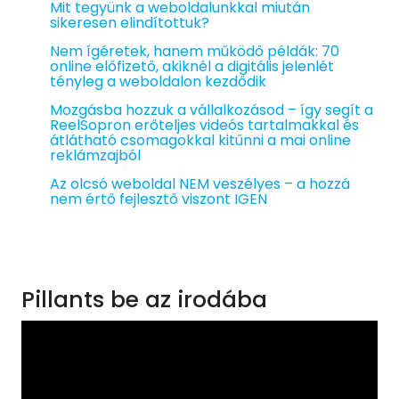
Mit tegyünk a weboldalunkkal miután
sikeresen elindítottuk?
Nem ígéretek, hanem működő példák: 70
online előfizető, akiknél a digitális jelenlét
tényleg a weboldalon kezdődik
Mozgásba hozzuk a vállalkozásod – így segít a
ReelSopron erőteljes videós tartalmakkal és
átlátható csomagokkal kitűnni a mai online
reklámzajból
Az olcsó weboldal NEM veszélyes – a hozzá
nem értő fejlesztő viszont IGEN
Pillants be az irodába