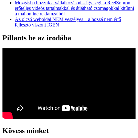
Mozgásba hozzuk a vállalkozásod – így segít a ReelSopron
erőteljes videós tartalmakkal és átlátható csomagokkal kitűnni
a mai online reklámzajból
Az olcsó weboldal NEM veszélyes – a hozzá nem értő
fejlesztő viszont IGEN
Pillants be az irodába
Kövess minket