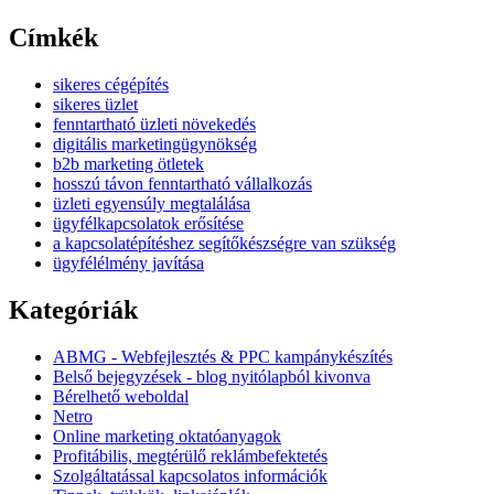
Címkék
sikeres cégépítés
sikeres üzlet
fenntartható üzleti növekedés
digitális marketingügynökség
b2b marketing ötletek
hosszú távon fenntartható vállalkozás
üzleti egyensúly megtalálása
ügyfélkapcsolatok erősítése
a kapcsolatépítéshez segítőkészségre van szükség
ügyfélélmény javítása
Kategóriák
ABMG - Webfejlesztés & PPC kampánykészítés
Belső bejegyzések - blog nyitólapból kivonva
Bérelhető weboldal
Netro
Online marketing oktatóanyagok
Profitábilis, megtérülő reklámbefektetés
Szolgáltatással kapcsolatos információk