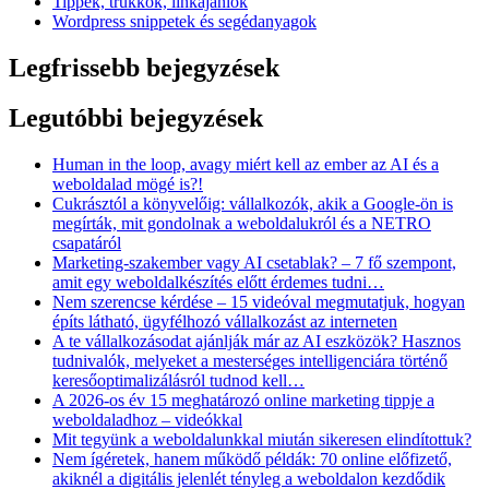
Tippek, trükkök, linkajánlók
Wordpress snippetek és segédanyagok
Legfrissebb bejegyzések
Legutóbbi bejegyzések
Human in the loop, avagy miért kell az ember az AI és a
weboldalad mögé is?!
Cukrásztól a könyvelőig: vállalkozók, akik a Google-ön is
megírták, mit gondolnak a weboldalukról és a NETRO
csapatáról
Marketing-szakember vagy AI csetablak? – 7 fő szempont,
amit egy weboldalkészítés előtt érdemes tudni…
Nem szerencse kérdése – 15 videóval megmutatjuk, hogyan
építs látható, ügyfélhozó vállalkozást az interneten
A te vállalkozásodat ajánlják már az AI eszközök? Hasznos
tudnivalók, melyeket a mesterséges intelligenciára történő
keresőoptimalizálásról tudnod kell…
A 2026-os év 15 meghatározó online marketing tippje a
weboldaladhoz – videókkal
Mit tegyünk a weboldalunkkal miután sikeresen elindítottuk?
Nem ígéretek, hanem működő példák: 70 online előfizető,
akiknél a digitális jelenlét tényleg a weboldalon kezdődik