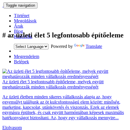
Toggle navigation
Történet
Megoldások
Árak
Blog
#
az üzleti élet 5 legfontosabb építőeleme
Kapcsolat
Powered by
Translate
Megrendelem
Belépek
Az üzleti élet 5 legfontosabb építőeleme, melyek együtt
meghatározzák minden vállalkozás eredményességét
Az üzleti életben minden sikeres vállalkozás alapja az, hogy
egyensúlyt találjunk az öt kulcsfontosságú elem között: minőség,
marketing, kapcsolat, utánkövetés és viszonzás. Ezek az elemek
egymásra épülnek, és csak együtt harmóniában képesek maximális
hatékonyságot biztosítani. Az, hogy egy vállalkozás mennyire...
Elolvasom