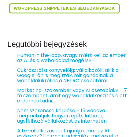
WORDPRESS SNIPPETEK ÉS SEGÉDANYAGOK
Legutóbbi bejegyzések
Human in the loop, avagy miért kell az ember
az AI és a weboldalad mögé is?!
Cukrásztól a könyvelőig: vállalkozók, akik a
Google-ön is megírták, mit gondolnak a
weboldalukról és a NETRO csapatáról
Marketing-szakember vagy AI csetablak? – 7
fő szempont, amit egy weboldalkészítés előtt
érdemes tudni…
Nem szerencse kérdése – 15 videóval
megmutatjuk, hogyan építs látható,
ügyfélhozó vállalkozást az interneten
A te vállalkozásodat ajánlják már az AI
eszközök? Hasznos tudnivalók, melyeket a