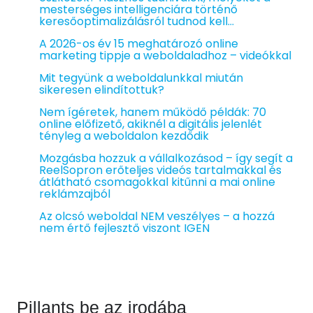
mesterséges intelligenciára történő
keresőoptimalizálásról tudnod kell…
A 2026-os év 15 meghatározó online
marketing tippje a weboldaladhoz – videókkal
Mit tegyünk a weboldalunkkal miután
sikeresen elindítottuk?
Nem ígéretek, hanem működő példák: 70
online előfizető, akiknél a digitális jelenlét
tényleg a weboldalon kezdődik
Mozgásba hozzuk a vállalkozásod – így segít a
ReelSopron erőteljes videós tartalmakkal és
átlátható csomagokkal kitűnni a mai online
reklámzajból
Az olcsó weboldal NEM veszélyes – a hozzá
nem értő fejlesztő viszont IGEN
Pillants be az irodába