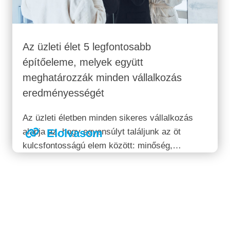
Az üzleti élet 5 legfontosabb
építőeleme, melyek együtt
meghatározzák minden vállalkozás
eredményességét
Az üzleti életben minden sikeres vállalkozás
alapja az, hogy egyensúlyt találjunk az öt
Elolvasom
kulcsfontosságú elem között: minőség,
marketing, kapcsolat, utánkövetés és
viszonzás. Ezek az elemek egymásra épülnek,
és csak együtt harmóniában képesek maximális
hatékonyságot biztosítani. Az, hogy egy
vállalkozás mennyire...