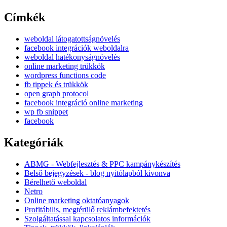
Címkék
weboldal látogatottságnövelés
facebook integrációk weboldalra
weboldal hatékonyságnövelés
online marketing trükkök
wordpress functions code
fb tippek és trükkök
open graph protocol
facebook integráció online marketing
wp fb snippet
facebook
Kategóriák
ABMG - Webfejlesztés & PPC kampánykészítés
Belső bejegyzések - blog nyitólapból kivonva
Bérelhető weboldal
Netro
Online marketing oktatóanyagok
Profitábilis, megtérülő reklámbefektetés
Szolgáltatással kapcsolatos információk