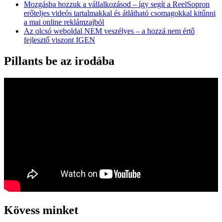
Mozgásba hozzuk a vállalkozásod – így segít a ReelSopron
erőteljes videós tartalmakkal és átlátható csomagokkal kitűnni
a mai online reklámzajból
Az olcsó weboldal NEM veszélyes – a hozzá nem értő
fejlesztő viszont IGEN
Pillants be az irodába
Kövess minket