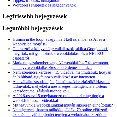
Tippek, trükkök, linkajánlók
Wordpress snippetek és segédanyagok
Legfrissebb bejegyzések
Legutóbbi bejegyzések
Human in the loop, avagy miért kell az ember az AI és a
weboldalad mögé is?!
Cukrásztól a könyvelőig: vállalkozók, akik a Google-ön is
megírták, mit gondolnak a weboldalukról és a NETRO
csapatáról
Marketing-szakember vagy AI csetablak? – 7 fő szempont,
amit egy weboldalkészítés előtt érdemes tudni…
Nem szerencse kérdése – 15 videóval megmutatjuk, hogyan
építs látható, ügyfélhozó vállalkozást az interneten
A te vállalkozásodat ajánlják már az AI eszközök? Hasznos
tudnivalók, melyeket a mesterséges intelligenciára történő
keresőoptimalizálásról tudnod kell…
A 2026-os év 15 meghatározó online marketing tippje a
weboldaladhoz – videókkal
Mit tegyünk a weboldalunkkal miután sikeresen elindítottuk?
Nem ígéretek, hanem működő példák: 70 online előfizető,
akiknél a digitális jelenlét tényleg a weboldalon kezdődik