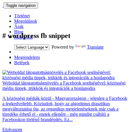
Toggle navigation
Történet
Megoldások
Árak
Blog
#
wordpress fb snippet
Kapcsolat
Powered by
Translate
Megrendelem
Belépek
Weboldal látogatottságnövelés a Facebook segítségével: közösségi
média tippek, trükkök és integrációk a honlapodra
A közösségi médiák közül - Magyarországon - jelenleg a Facebook
a legkedveltebb. Köztudott, hogy az algoritmus drasztikus
megváltoztatása óta, az organikus megjelenéseknek már csak a
töredéke érhető el - ennek ellenére - még mindig csábító a
Facebookon történő brandépítés. Ez...
Elolvasom