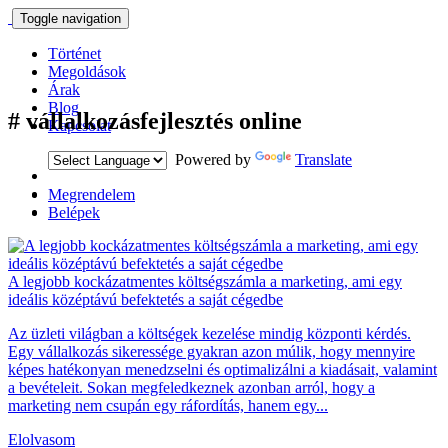
Toggle navigation
Történet
Megoldások
Árak
Blog
#
vállalkozásfejlesztés online
Kapcsolat
Powered by
Translate
Megrendelem
Belépek
A legjobb kockázatmentes költségszámla a marketing, ami egy
ideális középtávú befektetés a saját cégedbe
Az üzleti világban a költségek kezelése mindig központi kérdés.
Egy vállalkozás sikeressége gyakran azon múlik, hogy mennyire
képes hatékonyan menedzselni és optimalizálni a kiadásait, valamint
a bevételeit. Sokan megfeledkeznek azonban arról, hogy a
marketing nem csupán egy ráfordítás, hanem egy...
Elolvasom