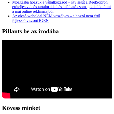
Mozgásba hozzuk a vállalkozásod – így segít a ReelSopron
erőteljes videós tartalmakkal és átlátható csomagokkal kitűnni
a mai online reklámzajból
Az olcsó weboldal NEM veszélyes – a hozzá nem értő
fejlesztő viszont IGEN
Pillants be az irodába
Kövess minket