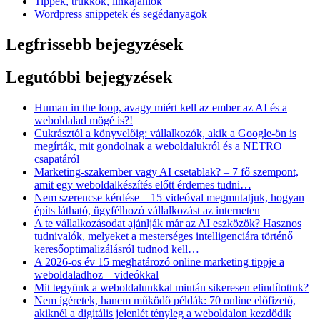
Tippek, trükkök, linkajánlók
Wordpress snippetek és segédanyagok
Legfrissebb bejegyzések
Legutóbbi bejegyzések
Human in the loop, avagy miért kell az ember az AI és a
weboldalad mögé is?!
Cukrásztól a könyvelőig: vállalkozók, akik a Google-ön is
megírták, mit gondolnak a weboldalukról és a NETRO
csapatáról
Marketing-szakember vagy AI csetablak? – 7 fő szempont,
amit egy weboldalkészítés előtt érdemes tudni…
Nem szerencse kérdése – 15 videóval megmutatjuk, hogyan
építs látható, ügyfélhozó vállalkozást az interneten
A te vállalkozásodat ajánlják már az AI eszközök? Hasznos
tudnivalók, melyeket a mesterséges intelligenciára történő
keresőoptimalizálásról tudnod kell…
A 2026-os év 15 meghatározó online marketing tippje a
weboldaladhoz – videókkal
Mit tegyünk a weboldalunkkal miután sikeresen elindítottuk?
Nem ígéretek, hanem működő példák: 70 online előfizető,
akiknél a digitális jelenlét tényleg a weboldalon kezdődik