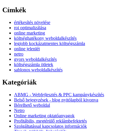
Címkék
értékesítés növelése
roi optimalizálása
online marketing
költséghatékony weboldalkészítés
legjobb kockázatmentes költségszámla
online jelenlét
netro
gyors weboldalkészítés
költségszámla ötletek
sablonos weboldalkészítés
Kategóriák
ABMG - Webfejlesztés & PPC kampánykészítés
Belső bejegyzések - blog nyitólapból kivonva
Bérelhető weboldal
Netro
Online marketing oktatóanyagok
Profitábilis, megtérülő reklámbefektetés
Szolgáltatással kapcsolatos információk