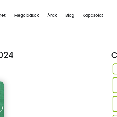
net
Megoldások
Árak
Blog
Kapcsolat
024
C