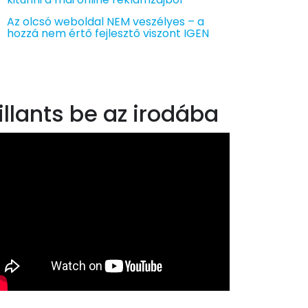
Az olcsó weboldal NEM veszélyes – a
hozzá nem értő fejlesztő viszont IGEN
illants be az irodába