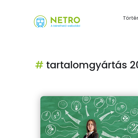
Törté
#
tartalomgyártás 2