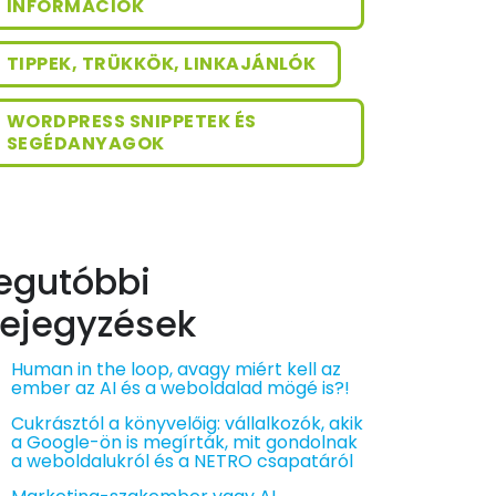
INFORMÁCIÓK
TIPPEK, TRÜKKÖK, LINKAJÁNLÓK
WORDPRESS SNIPPETEK ÉS
SEGÉDANYAGOK
egutóbbi
ejegyzések
Human in the loop, avagy miért kell az
ember az AI és a weboldalad mögé is?!
Cukrásztól a könyvelőig: vállalkozók, akik
a Google-ön is megírták, mit gondolnak
a weboldalukról és a NETRO csapatáról