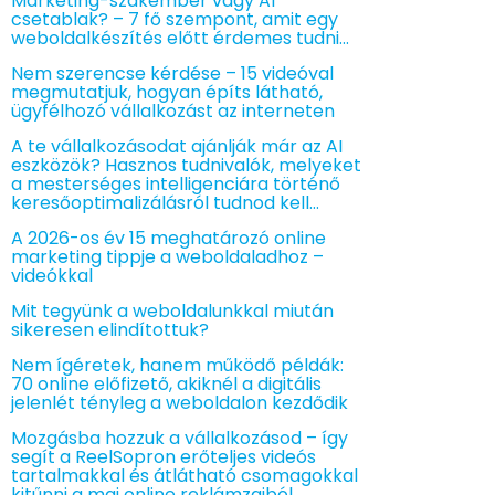
Marketing-szakember vagy AI
csetablak? – 7 fő szempont, amit egy
weboldalkészítés előtt érdemes tudni…
Nem szerencse kérdése – 15 videóval
megmutatjuk, hogyan építs látható,
ügyfélhozó vállalkozást az interneten
A te vállalkozásodat ajánlják már az AI
eszközök? Hasznos tudnivalók, melyeket
a mesterséges intelligenciára történő
keresőoptimalizálásról tudnod kell…
A 2026-os év 15 meghatározó online
marketing tippje a weboldaladhoz –
videókkal
Mit tegyünk a weboldalunkkal miután
sikeresen elindítottuk?
Nem ígéretek, hanem működő példák:
70 online előfizető, akiknél a digitális
jelenlét tényleg a weboldalon kezdődik
Mozgásba hozzuk a vállalkozásod – így
segít a ReelSopron erőteljes videós
tartalmakkal és átlátható csomagokkal
kitűnni a mai online reklámzajból