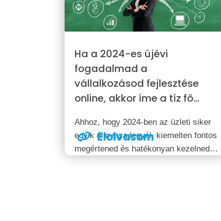
Ha a 2024-es újévi
fogadalmad a
vállalkozásod fejlesztése
online, akkor íme a tíz fő
állomás, melyekről érdemes
Ahhoz, hogy 2024-ben az üzleti siker
tudnod
Elolvasom
egyik éllovasa legyél, kiemelten fontos
megértened és hatékonyan kezelned
az online tér kihívásait és
lehetőségeit. Íme tíz alap lépés 2024
elejére, melyek elengedhetetlenek
ahhoz, hogy vállalkozásod sikeresen
fejlődjön az online világban.