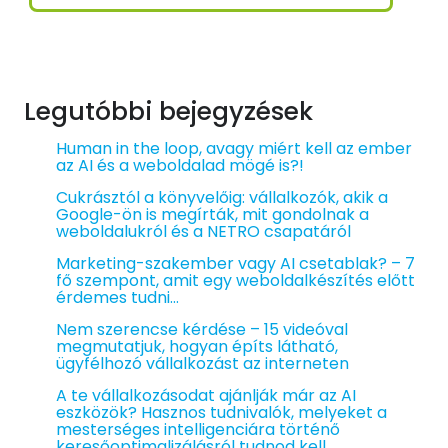
Legutóbbi bejegyzések
Human in the loop, avagy miért kell az ember
az AI és a weboldalad mögé is?!
Cukrásztól a könyvelőig: vállalkozók, akik a
Google-ön is megírták, mit gondolnak a
weboldalukról és a NETRO csapatáról
Marketing-szakember vagy AI csetablak? – 7
fő szempont, amit egy weboldalkészítés előtt
érdemes tudni…
Nem szerencse kérdése – 15 videóval
megmutatjuk, hogyan építs látható,
ügyfélhozó vállalkozást az interneten
A te vállalkozásodat ajánlják már az AI
eszközök? Hasznos tudnivalók, melyeket a
mesterséges intelligenciára történő
keresőoptimalizálásról tudnod kell…