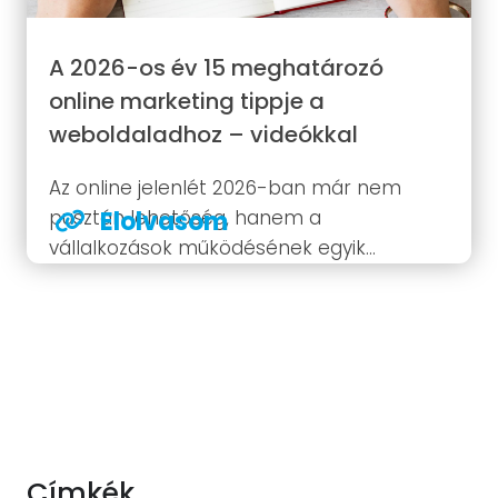
A 2026-os év 15 meghatározó
online marketing tippje a
weboldaladhoz – videókkal
Az online jelenlét 2026-ban már nem
pusztán lehetőség, hanem a
Elolvasom
vállalkozások működésének egyik
alapköve. Az internetes tér folyamatosan
változik: új technológiák jelennek meg, a
felhasználói szokások átalakulnak, és
egyre erősebb a verseny a figyelemért.
Egy korszerű weboldal ma már nem...
Címkék