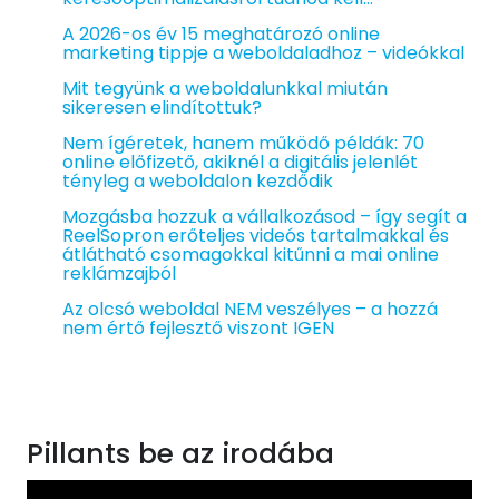
A 2026-os év 15 meghatározó online
marketing tippje a weboldaladhoz – videókkal
Mit tegyünk a weboldalunkkal miután
sikeresen elindítottuk?
Nem ígéretek, hanem működő példák: 70
online előfizető, akiknél a digitális jelenlét
tényleg a weboldalon kezdődik
Mozgásba hozzuk a vállalkozásod – így segít a
ReelSopron erőteljes videós tartalmakkal és
átlátható csomagokkal kitűnni a mai online
reklámzajból
Az olcsó weboldal NEM veszélyes – a hozzá
nem értő fejlesztő viszont IGEN
Pillants be az irodába