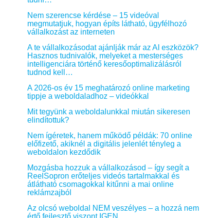
Nem szerencse kérdése – 15 videóval
megmutatjuk, hogyan építs látható, ügyfélhozó
vállalkozást az interneten
A te vállalkozásodat ajánlják már az AI eszközök?
Hasznos tudnivalók, melyeket a mesterséges
intelligenciára történő keresőoptimalizálásról
tudnod kell…
A 2026-os év 15 meghatározó online marketing
tippje a weboldaladhoz – videókkal
Mit tegyünk a weboldalunkkal miután sikeresen
elindítottuk?
Nem ígéretek, hanem működő példák: 70 online
előfizető, akiknél a digitális jelenlét tényleg a
weboldalon kezdődik
Mozgásba hozzuk a vállalkozásod – így segít a
ReelSopron erőteljes videós tartalmakkal és
átlátható csomagokkal kitűnni a mai online
reklámzajból
Az olcsó weboldal NEM veszélyes – a hozzá nem
értő fejlesztő viszont IGEN