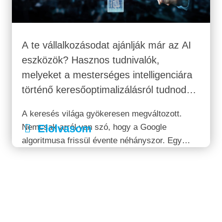
A te vállalkozásodat ajánlják már az AI
eszközök? Hasznos tudnivalók,
melyeket a mesterséges intelligenciára
történő keresőoptimalizálásról tudnod
kell…
A keresés világa gyökeresen megváltozott.
Nemcsak arról van szó, hogy a Google
Elolvasom
algoritmusa frissül évente néhányszor. Egy
teljesen új korszak köszöntött be: az AI-alapú
információkeresés kora. A ChatGPT, a Google
Gemini, a Perplexity, a Microsoft Copilot, a
Claude és a...